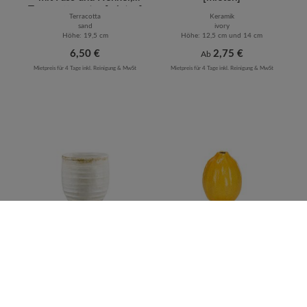
Terracotta natur [mieten]
Terracotta
Keramik
sand
ivory
Höhe: 19,5 cm
Höhe: 12,5 cm und 14 cm
Regulärer Preis:
6,50 €
Regulärer Preis:
2,75 €
Ab
Mietpreis für 4 Tage inkl. Reinigung & MwSt
Mietpreis für 4 Tage inkl. Reinigung & MwSt
Vase " Mediterrano",
Keramik Vase "mediterran
Keramik ivory-creme-natur
Zitrone" gelb [mieten]
[mieten]
Keramik
Keramik
ivory
gelb
Höhe: 11 cm
Höhe: 12 cm
Regulärer Preis:
3,60 €
Regulärer Preis:
2,75 €