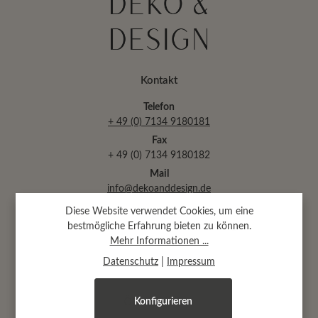
Kontakt
Telefon
+ 49 (0) 7134 9180181
Fax
+ 49 (0) 7134 9180182
Mail
info@dekoanddesign.de
Diese Website verwendet Cookies, um eine
bestmögliche Erfahrung bieten zu können.
Abtsäckerstr. 30 · 74189 Weinsberg
Mehr Informationen ...
(bei Heilbronn)
Datenschutz
|
Impressum
Konfigurieren
Öffnungszeiten