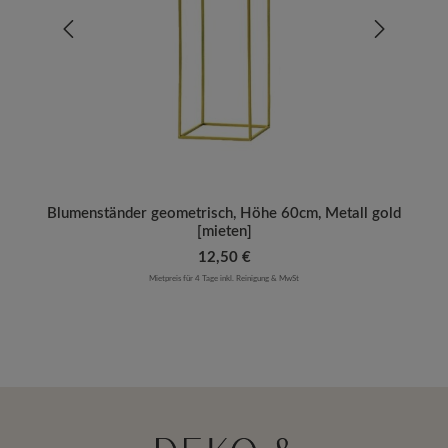
Blumenständer geometrisch, Höhe 60cm, Metall gold
[mieten]
Regulärer Preis:
12,50 €
Mietpreis für 4 Tage inkl. Reinigung & MwSt