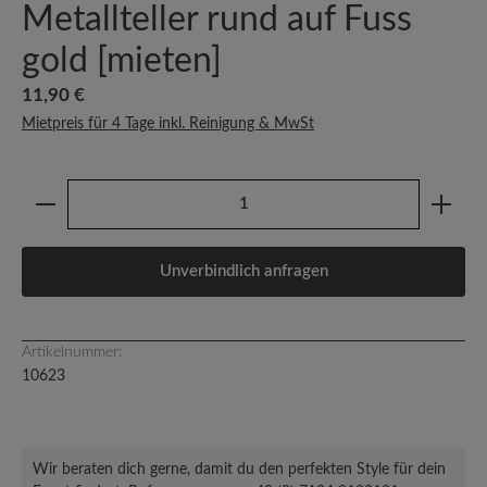
Metallteller rund auf Fuss
gold [mieten]
Regulärer Preis:
11,90 €
Mietpreis für 4 Tage inkl. Reinigung & MwSt
Produkt Anzahl: Gib den gewünschten Wert ein oder b
Unverbindlich anfragen
Artikelnummer:
10623
Wir beraten dich gerne, damit du den perfekten Style für dein