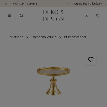
+49 (0) 7134 - 9180181
Versand deutschlandweit
Zum Hauptinhalt springen
Anfra
Mietshop
Tischdeko Verleih
Blumenständer
Bildergalerie überspringen