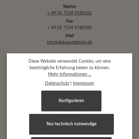
Telefon
+ 49 (0) 7134 9180181
Fax
+ 49 (0) 7134 9180182
Mail
info@dekoanddesign.de
Abtsäckerstr. 30 · 74189 Weinsberg
Diese Website verwendet Cookies, um eine
(bei Heilbronn)
bestmögliche Erfahrung bieten zu können.
Mehr Informationen ...
Datenschutz
|
Impressum
Öffnungszeiten
Konfigurieren
Montag, Dienstag, Mittwoch und Freitag:
9.00 - 17.00 Uhr
Donnerstag:
9.00 - 19.00 Uhr
Nur technisch notwendige
zusätzlich von Oktober bis April:
jeden 1.+ 3. Samstag im Monat