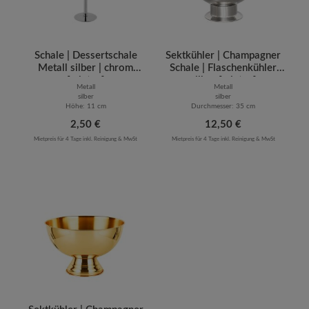
Schale | Dessertschale
Sektkühler | Champagner
Metall silber | chrom
Schale | Flaschenkühler
[mieten]
silber [mieten]
Metall
Metall
silber
silber
Höhe: 11 cm
Durchmesser: 35 cm
Regulärer Preis:
2,50 €
Regulärer Preis:
12,50 €
Mietpreis für 4 Tage inkl. Reinigung & MwSt
Mietpreis für 4 Tage inkl. Reinigung & MwSt