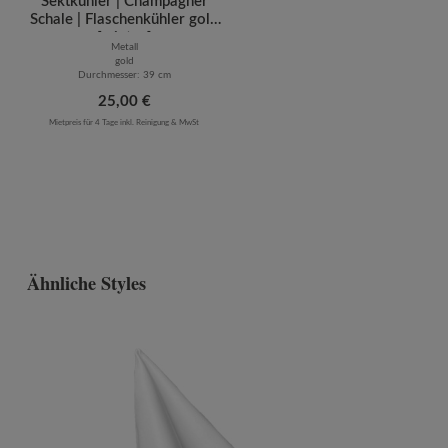
Sektkühler | Champagner
Schale | Flaschenkühler gold
[mieten]
Metall
gold
Durchmesser: 39 cm
Regulärer Preis:
25,00 €
Mietpreis für 4 Tage inkl. Reinigung & MwSt
Ähnliche Styles
Produktgalerie überspringen