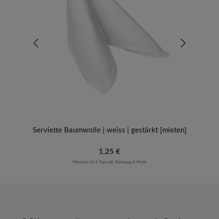
Serviette Baumwolle | weiss | gestärkt [mieten]
Regulärer Preis:
1,25 €
Mietpreis für 4 Tage inkl. Reinigung & MwSt