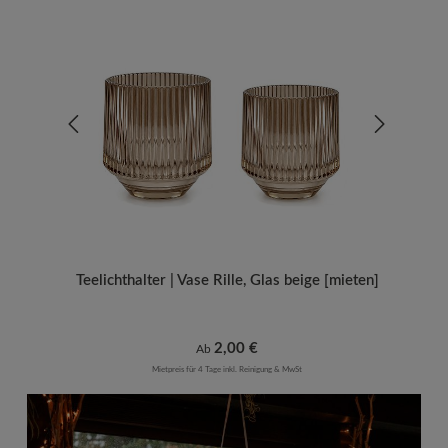
Teelichthalter | Vase Rille, Glas beige [mieten]
Regulärer Preis:
2,00 €
Ab
Mietpreis für 4 Tage inkl. Reinigung & MwSt