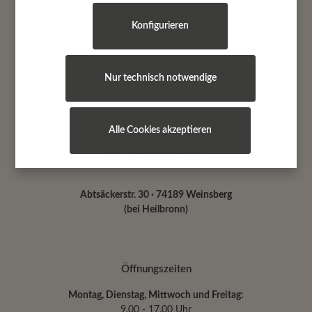
Konfigurieren
Kontakt
Nur technisch notwendige
Telefon
+ 49 (0) 7134 9180181
Fax
+ 49 (0) 7134 9180182
Alle Cookies akzeptieren
Mail
info@dekoanddesign.de
Abtsäckerstr. 30 · 74189 Weinsberg
(bei Heilbronn)
Öffnungszeiten
Montag, Dienstag, Mittwoch und Freitag:
9.00 - 17.00 Uhr