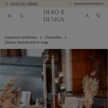
+49 (0) 7134 - 9180181
Versand deutschlandweit
Zum Hauptinhalt springen
Anfra
Inspiration entdecken
Hochzeiten
Zeitlose Natürlichkeit in beige
Bildergalerie überspringen