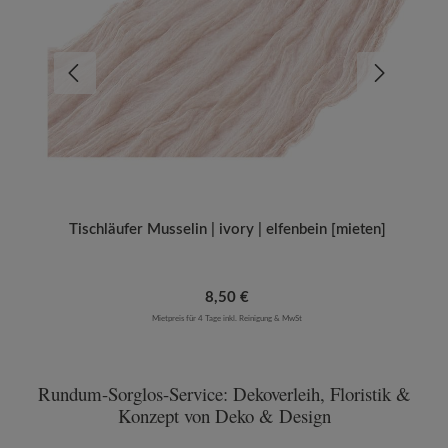
Tischläufer Musselin | ivory | elfenbein [mieten]
Regulärer Preis:
8,50 €
Mietpreis für 4 Tage inkl. Reinigung & MwSt
Rundum-Sorglos-Service: Dekoverleih, Floristik &
Konzept von Deko & Design