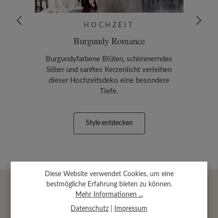
HOCHZEIT
Burgundy Romance
Sum
Burgundyfarbene Blüten, schimmerndes
Die
Silber und sanftes Kerzenlicht verleihen
Him
dieser Hochzeitsdeko eine besondere
bevor
Tiefe.
Style entdecken
Diese Website verwendet Cookies, um eine
bestmögliche Erfahrung bieten zu können.
Mehr Informationen ...
Datenschutz
|
Impressum