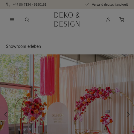
+49 (0) 7134 - 9180181
Versand deutschlandweit
Zum Hauptinhalt springen
Anfra
Showroom erleben
Bildergalerie überspringen