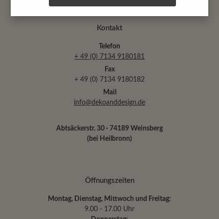
Kontakt
Telefon
+ 49 (0) 7134 9180181
Fax
+ 49 (0) 7134 9180182
Mail
info@dekoanddesign.de
Abtsäckerstr. 30 · 74189 Weinsberg
(bei Heilbronn)
Öffnungszeiten
Montag, Dienstag, Mittwoch und Freitag:
9.00 - 17.00 Uhr