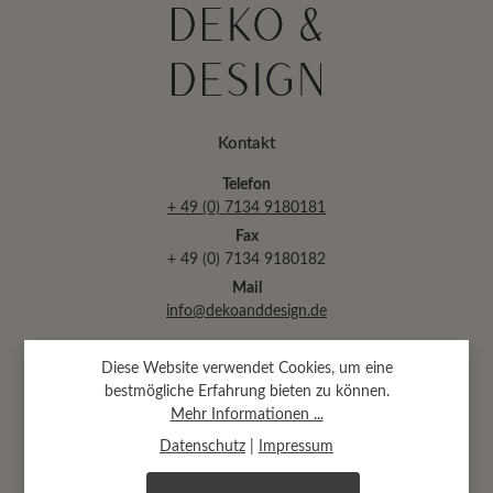
Kontakt
Telefon
+ 49 (0) 7134 9180181
Fax
+ 49 (0) 7134 9180182
Mail
info@dekoanddesign.de
Diese Website verwendet Cookies, um eine
Abtsäckerstr. 30 · 74189 Weinsberg
bestmögliche Erfahrung bieten zu können.
(bei Heilbronn)
Mehr Informationen ...
Datenschutz
|
Impressum
Öffnungszeiten