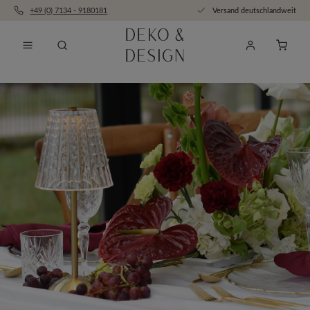
+49 (0) 7134 - 9180181
Versand deutschlandweit
Zum Hauptinhalt springen
Anfra