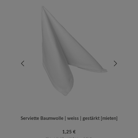
Serviette Baumwolle | weiss | gestärkt [mieten]
Regulärer Preis:
1,25 €