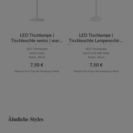
LED Tischlampe |
LED Tischlampe |
Tischleuchte weiss | warm
Tischleuchte Lampenschirm
weiss [mieten]
Rattan | warm und kalt weiss
LED Tischlampe
LED Tischlampe
| [mieten]
warm weiss
warm und kalt weiss
Hohe: 30cm
Hohe: 36cm
Regulärer Preis:
7,50 €
Regulärer Preis:
7,50 €
Mietpreis für 4 Tage inkl. Reinigung & MwSt
Mietpreis für 4 Tage inkl. Reinigung & MwSt
Ähnliche Styles
Produktgalerie überspringen