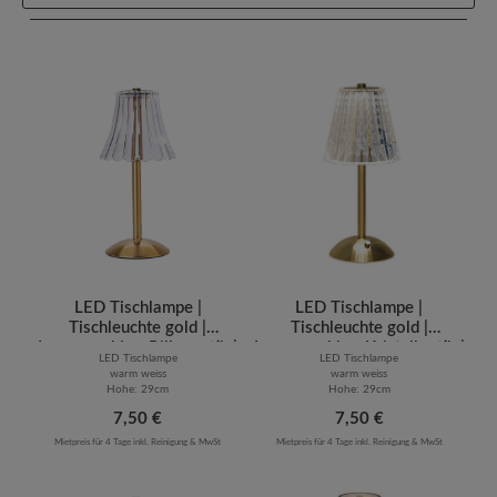
LED Tischlampe |
LED Tischlampe |
Tischleuchte gold |
Tischleuchte gold |
Lampenschirm Rillenoptik |
Lampenschirm Kristalloptik |
LED Tischlampe
LED Tischlampe
warm weiss [mieten]
warm weiss [mieten]
warm weiss
warm weiss
Hohe: 29cm
Hohe: 29cm
Regulärer Preis:
7,50 €
Regulärer Preis:
7,50 €
Mietpreis für 4 Tage inkl. Reinigung & MwSt
Mietpreis für 4 Tage inkl. Reinigung & MwSt