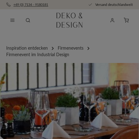
+49 (0) 7134 - 9180181
Versand deutschlandweit
Zum Hauptinhalt springen
Anfra
Inspiration entdecken
Firmenevents
Firmenevent im Industrial Design
Bildergalerie überspringen