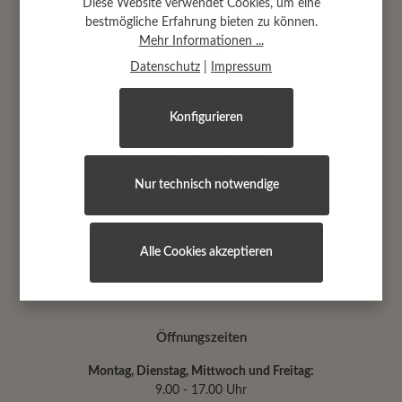
Diese Website verwendet Cookies, um eine
bestmögliche Erfahrung bieten zu können.
Mehr Informationen ...
Kontakt
Datenschutz
|
Impressum
Telefon
+ 49 (0) 7134 9180181
Konfigurieren
Fax
+ 49 (0) 7134 9180182
Mail
Nur technisch notwendige
info@dekoanddesign.de
Abtsäckerstr. 30 · 74189 Weinsberg
Alle Cookies akzeptieren
(bei Heilbronn)
Öffnungszeiten
Montag, Dienstag, Mittwoch und Freitag:
9.00 - 17.00 Uhr