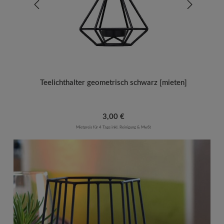
Teelichthalter geometrisch schwarz [mieten]
Regulärer Preis:
3,00 €
Mietpreis für 4 Tage inkl. Reinigung & MwSt