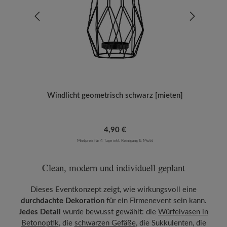
Windlicht geometrisch schwarz [mieten]
Regulärer Preis:
4,90 €
Mietpreis für 4 Tage inkl. Reinigung & MwSt
Clean, modern und individuell geplant
Dieses Eventkonzept zeigt, wie wirkungsvoll eine
durchdachte Dekoration
für ein Firmenevent sein kann.
Jedes Detail
wurde bewusst gewählt: die
Würfelvasen in
Betonoptik
, die
schwarzen Gefäße
, die Sukkulenten, die