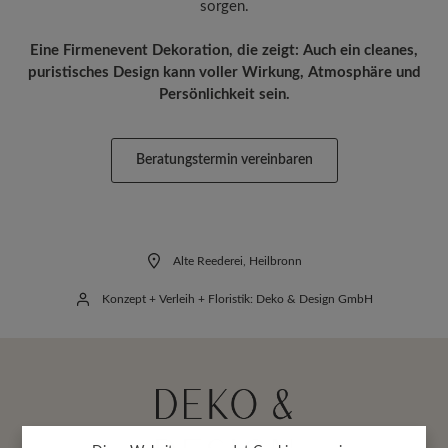
sorgen.
Eine Firmenevent Dekoration, die zeigt: Auch ein cleanes,
puristisches Design kann voller Wirkung, Atmosphäre und
Persönlichkeit sein.
Beratungstermin vereinbaren
Alte Reederei, Heilbronn
Konzept + Verleih + Floristik: Deko & Design GmbH