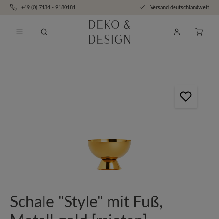
+49 (0) 7134 - 9180181
Versand deutschlandweit
Zum Hauptinhalt springen
Anfra
Bildergalerie überspringen
Schale "Style" mit Fuß,