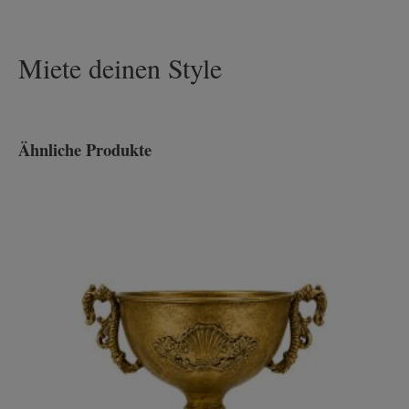
Miete deinen Style
Ähnliche Produkte
Produktgalerie überspringen