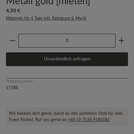
Metall gold [mieten]
Regulärer Preis:
4,50 €
Mietpreis für 4 Tage inkl. Reinigung & MwSt
Produkt Anzahl: Gib den gewünschten Wert ein oder b
Unverbindlich anfragen
Artikelnummer:
11188
Wir beraten dich gerne, damit du den perfekten Style für dein
Event findest. Ruf uns gerne an
+49 (0) 7134 9180181