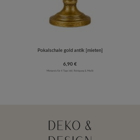
Pokalschale gold antik [mieten]
Regulärer Preis:
6,90 €
Mietpreis für 4 Tage inkl. Reinigung & MwSt