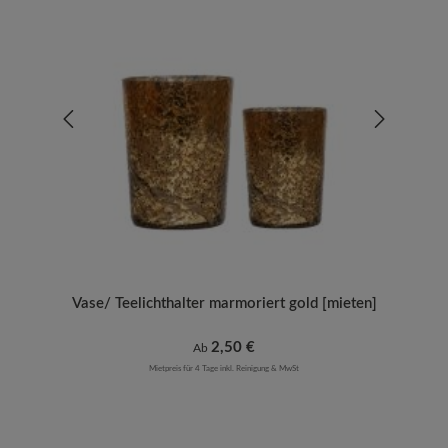
Vase/ Teelichthalter marmoriert gold [mieten]
Regulärer Preis:
2,50 €
Ab
Mietpreis für 4 Tage inkl. Reinigung & MwSt