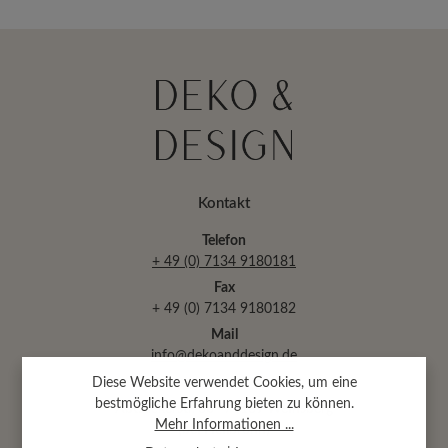
Kontakt
Telefon
+ 49 (0) 7134 9180181
Fax
+ 49 (0) 7134 9180182
Mail
info@dekoanddesign.de
Diese Website verwendet Cookies, um eine
bestmögliche Erfahrung bieten zu können.
Abtsäckerstr. 30 · 74189 Weinsberg
Mehr Informationen ...
(bei Heilbronn)