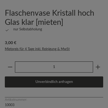
Flaschenvase Kristall hoch
Glas klar [mieten]
nur Selbstabholung
Regulärer Preis:
3,00 €
Mietpreis für 4 Tage inkl. Reinigung & MwSt
Produkt Anzahl: Gib den gewünschten Wert ein oder b
Unverbindlich anfragen
Artikelnummer:
10003