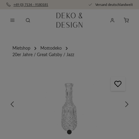
+49 (0) 7134 - 9180181
Versand deutschlandweit
Zum Hauptinhalt springen
Anfra
Mietshop
Mottodeko
20er Jahre / Great Gatsby / Jazz
Bildergalerie überspringen