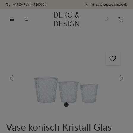
+49 (0) 7134 - 9180181
Versand deutschlandweit
Zum Hauptinhalt springen
Anfra
Bildergalerie überspringen
Vase konisch Kristall Glas