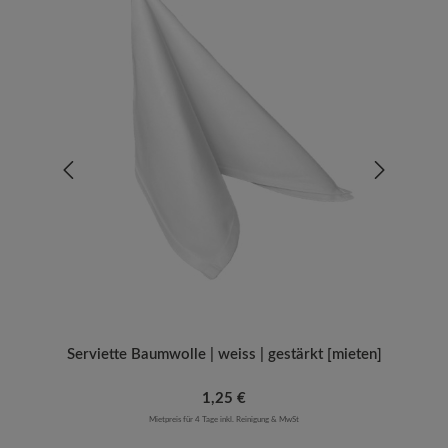
Serviette Baumwolle | weiss | gestärkt [mieten]
Regulärer Preis:
1,25 €
Mietpreis für 4 Tage inkl. Reinigung & MwSt