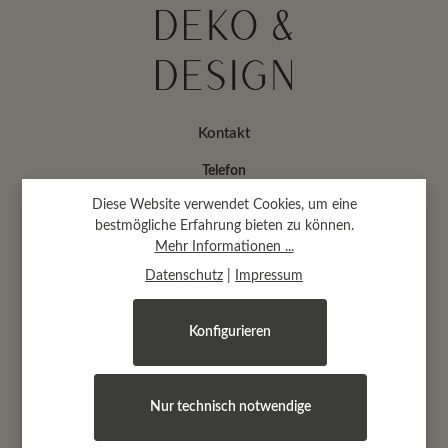
Kontakt
Telefon
+ 49 (0) 7134 9180181
Diese Website verwendet Cookies, um eine
Fax
bestmögliche Erfahrung bieten zu können.
+ 49 (0) 7134 9180182
Mehr Informationen ...
Mail
Datenschutz
|
Impressum
info@dekoanddesign.de
Konfigurieren
Abtsäckerstr. 30 · 74189 Weinsberg
(bei Heilbronn)
Nur technisch notwendige
Öffnungszeiten