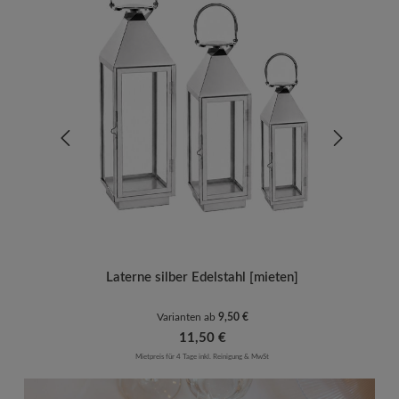
Laterne silber Edelstahl [mieten]
Varianten ab
9,50 €
Regulärer Preis:
11,50 €
Mietpreis für 4 Tage inkl. Reinigung & MwSt