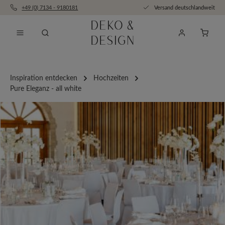
+49 (0) 7134 - 9180181
Versand deutschlandweit
Zum Hauptinhalt springen
Anfra
Inspiration entdecken
Hochzeiten
Pure Eleganz - all white
Bildergalerie überspringen