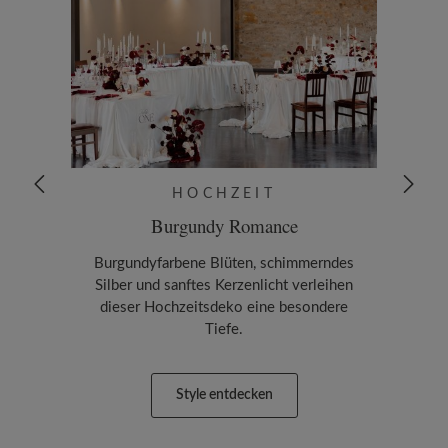
HOCHZEIT
Burgundy Romance
Sum
Burgundyfarbene Blüten, schimmerndes
Die
Silber und sanftes Kerzenlicht verleihen
Him
dieser Hochzeitsdeko eine besondere
bevor
Tiefe.
Style entdecken