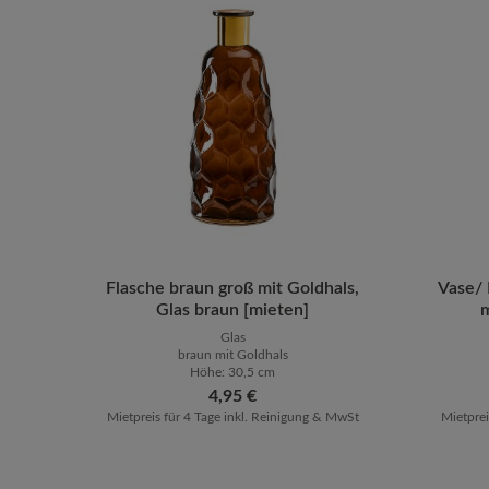
Produkt Anzahl: Gib den gewünsch
Flasche braun groß mit Goldhals,
Vase/ 
Prod
Glas braun [mieten]
m
Glas
braun mit Goldhals
Höhe: 30,5 cm
Regulärer Preis:
4,95 €
Mietpreis für 4 Tage inkl. Reinigung & MwSt
Mietprei