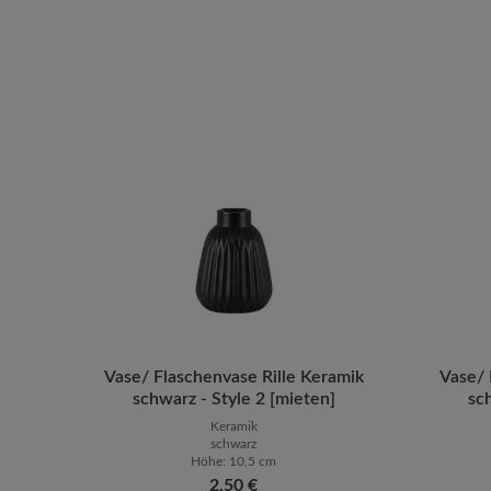
Vase/ Flaschenvase Rille Keramik
Produkt Anzahl: Gib den gewünsch
Vase/ 
Prod
schwarz - Style 2 [mieten]
sc
Keramik
schwarz
Höhe: 10,5 cm
Regulärer Preis:
2,50 €