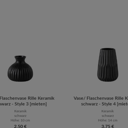
ten Wert ein oder benutze die Schaltfläch
Flaschenvase Rille Keramik
ukt Anzahl: Gib den gewünschten Wert ein 
Vase/ Flaschenvase Rille 
Produkt Anzahl: G
hwarz - Style 3 [mieten]
schwarz - Style 4 [miet
Keramik
Keramik
schwarz
schwarz
Höhe: 10 cm
Höhe: 14 cm
Regulärer Preis:
2,50 €
Regulärer Preis:
3,75 €