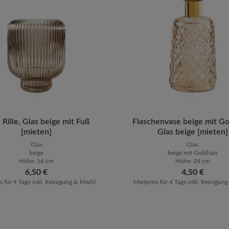
ten Wert ein oder benutze die Schaltfläch
ukt Anzahl: Gib den gewünschten Wert ein 
 Rille, Glas beige mit Fuß
Produkt Anzahl: G
Flaschenvase beige mit Go
[mieten]
Glas beige [mieten]
Glas
Glas
beige
beige mit Goldhals
Höhe: 16 cm
Höhe: 24 cm
Regulärer Preis:
6,50 €
Regulärer Preis:
4,50 €
s für 4 Tage inkl. Reinigung & MwSt
Mietpreis für 4 Tage inkl. Reinigu