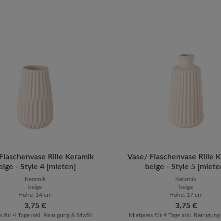
ten Wert ein oder benutze die Schaltfläch
Flaschenvase Rille Keramik
ukt Anzahl: Gib den gewünschten Wert ein 
Vase/ Flaschenvase Rille 
Produkt Anzahl: G
eige - Style 4 [mieten]
beige - Style 5 [miete
Keramik
Keramik
beige
beige
Höhe: 14 cm
Höhe: 17 cm
Regulärer Preis:
3,75 €
Regulärer Preis:
3,75 €
s für 4 Tage inkl. Reinigung & MwSt
Mietpreis für 4 Tage inkl. Reinigu