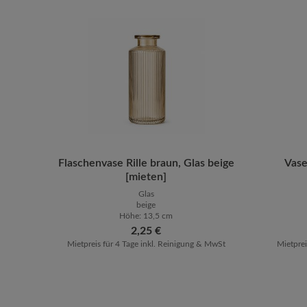
Flaschenvase Rille braun, Glas beige
Produkt Anzahl: Gib den gewünsch
Prod
Vase
[mieten]
Glas
beige
Höhe: 13,5 cm
Regulärer Preis:
2,25 €
Mietpreis für 4 Tage inkl. Reinigung & MwSt
Mietprei