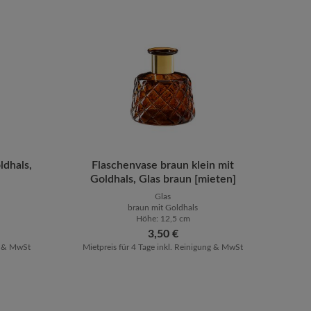
en um die Anzahl zu erhöhen oder zu reduz
oder benutze die Schaltflächen um die Anz
ib den gewünschten Wert ein oder benutze 
ldhals,
Produkt Anzahl: Gib den gewüns
Flaschenvase braun klein mit
Goldhals, Glas braun [mieten]
Glas
braun mit Goldhals
Höhe: 12,5 cm
Regulärer Preis:
3,50 €
ng & MwSt
Mietpreis für 4 Tage inkl. Reinigung & MwSt