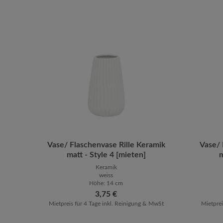
Vase/ Flaschenvase Rille Keramik
Produkt Anzahl: Gib den gewünsch
Vase/ 
Prod
matt - Style 4 [mieten]
m
Keramik
weiss
Höhe: 14 cm
Regulärer Preis:
3,75 €
Mietpreis für 4 Tage inkl. Reinigung & MwSt
Mietprei