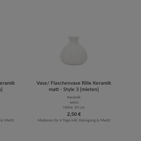
en um die Anzahl zu erhöhen oder zu reduz
oder benutze die Schaltflächen um die Anz
Keramik
ib den gewünschten Wert ein oder benutze 
Vase/ Flaschenvase Rille Keramik
Produkt Anzahl: Gib den gewüns
n]
matt - Style 3 [mieten]
Keramik
weiss
Höhe: 10 cm
Regulärer Preis:
2,50 €
ng & MwSt
Mietpreis für 4 Tage inkl. Reinigung & MwSt