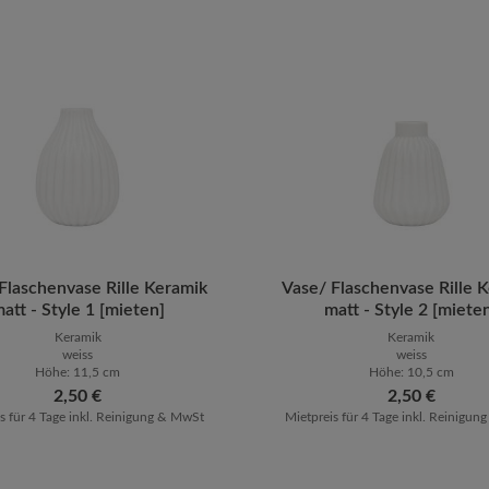
ten Wert ein oder benutze die Schaltfläch
Flaschenvase Rille Keramik
ukt Anzahl: Gib den gewünschten Wert ein 
Vase/ Flaschenvase Rille 
Produkt Anzahl: G
att - Style 1 [mieten]
matt - Style 2 [miete
Keramik
Keramik
weiss
weiss
Höhe: 11,5 cm
Höhe: 10,5 cm
Regulärer Preis:
2,50 €
Regulärer Preis:
2,50 €
s für 4 Tage inkl. Reinigung & MwSt
Mietpreis für 4 Tage inkl. Reinigu