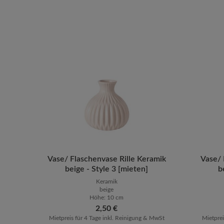
Vase/ Flaschenvase Rille Keramik
Produkt Anzahl: Gib den gewünsch
Vase/ 
Prod
beige - Style 3 [mieten]
b
Keramik
beige
Höhe: 10 cm
Regulärer Preis:
2,50 €
Mietpreis für 4 Tage inkl. Reinigung & MwSt
Mietprei