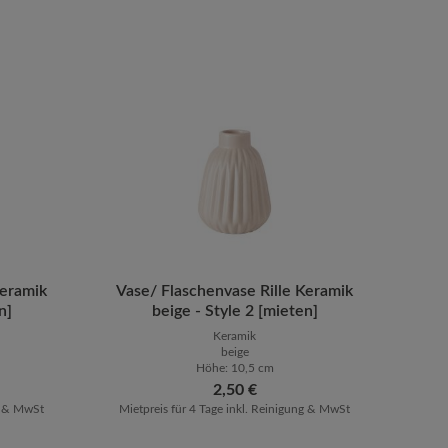
en um die Anzahl zu erhöhen oder zu reduz
oder benutze die Schaltflächen um die Anz
Keramik
ib den gewünschten Wert ein oder benutze 
Vase/ Flaschenvase Rille Keramik
Produkt Anzahl: Gib den gewüns
n]
beige - Style 2 [mieten]
Keramik
beige
Höhe: 10,5 cm
Regulärer Preis:
2,50 €
ng & MwSt
Mietpreis für 4 Tage inkl. Reinigung & MwSt