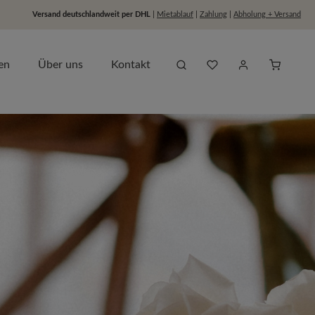
Versand deutschlandweit per DHL
|
Mietablauf
|
Zahlung
|
Abholung + Versand
Du hast 0 Produkte auf dem
Anfragel
en
Über uns
Kontakt