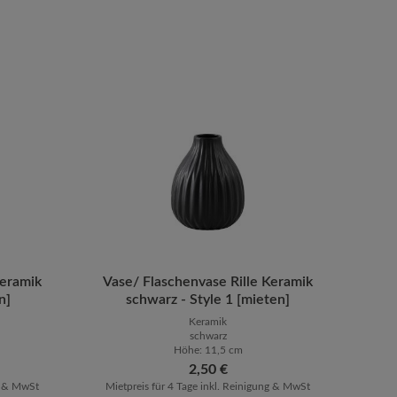
en um die Anzahl zu erhöhen oder zu reduz
oder benutze die Schaltflächen um die Anz
Keramik
ib den gewünschten Wert ein oder benutze 
Vase/ Flaschenvase Rille Keramik
Produkt Anzahl: Gib den gewüns
n]
schwarz - Style 1 [mieten]
Keramik
schwarz
Höhe: 11,5 cm
Regulärer Preis:
2,50 €
ng & MwSt
Mietpreis für 4 Tage inkl. Reinigung & MwSt