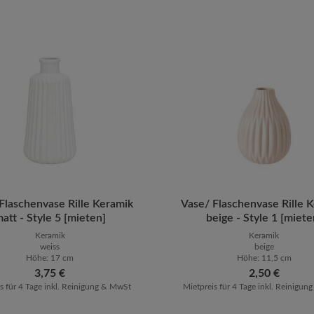
ten Wert ein oder benutze die Schaltfläch
Flaschenvase Rille Keramik
ukt Anzahl: Gib den gewünschten Wert ein 
Vase/ Flaschenvase Rille 
Produkt Anzahl: G
att - Style 5 [mieten]
beige - Style 1 [miete
Keramik
Keramik
weiss
beige
Höhe: 17 cm
Höhe: 11,5 cm
Regulärer Preis:
3,75 €
Regulärer Preis:
2,50 €
s für 4 Tage inkl. Reinigung & MwSt
Mietpreis für 4 Tage inkl. Reinigu