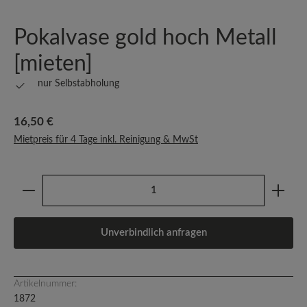
Pokalvase gold hoch Metall
[mieten]
nur Selbstabholung
Regulärer Preis:
16,50 €
Mietpreis für 4 Tage inkl. Reinigung & MwSt
Produkt Anzahl: Gib den gewünschten Wert ein oder b
Unverbindlich anfragen
Artikelnummer:
1872