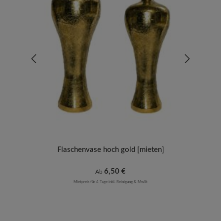
Flaschenvase hoch gold [mieten]
Regulärer Preis:
6,50 €
Ab
Mietpreis für 4 Tage inkl. Reinigung & MwSt