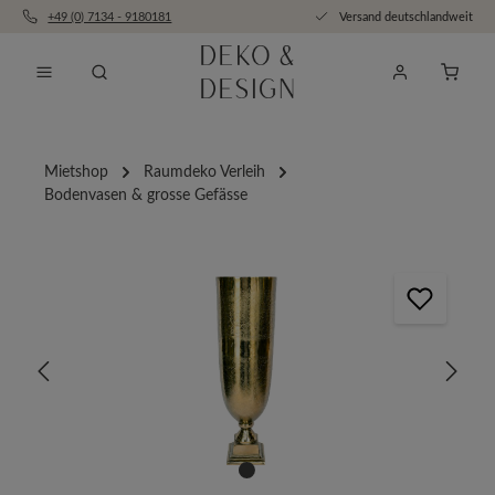
+49 (0) 7134 - 9180181
Versand deutschlandweit
Zum Hauptinhalt springen
Anfra
Mietshop
Raumdeko Verleih
Bodenvasen & grosse Gefässe
Bildergalerie überspringen