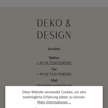
Kontakt
Telefon
+ 49 (0) 7134 9180181
Fax
+ 49 (0) 7134 9180182
Mail
info@dekoanddesign.de
Diese Website verwendet Cookies, um eine
bestmögliche Erfahrung bieten zu können.
Abtsäckerstr. 30 · 74189 Weinsberg
Mehr Informationen ...
(bei Heilbronn)