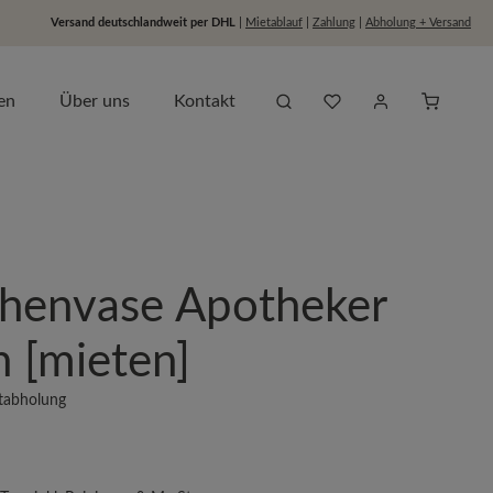
Versand deutschlandweit per DHL
|
Mietablauf
|
Zahlung
|
Abholung + Versand
Du hast 0 Produkte auf dem
Anfragel
en
Über uns
Kontakt
chenvase Apotheker
n [mieten]
stabholung
s: