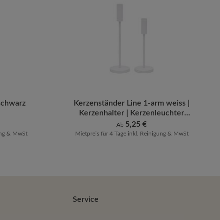
er benutze die Schaltflächen um die Anzah
ib den gewünschten Wert ein oder benutze 
schwarz
Kerzenständer Line 1-arm weiss |
Kerzenhalter | Kerzenleuchter
[mieten]
Regulärer Preis:
5,25 €
Ab
gung & MwSt
Mietpreis für 4 Tage inkl. Reinigung & MwSt
Service