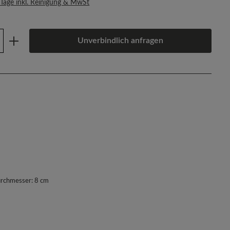
 Tage inkl. Reinigung & MwSt
Anzahl: Gib den gewünschten Wert ein oder
Unverbindlich anfragen
urchmesser: 8 cm