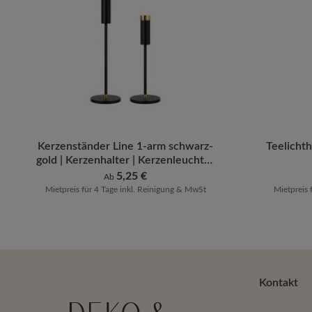
Kerzenständer Line 1-arm schwarz-
Produk
Teelicht
gold | Kerzenhalter | Kerzenleuchter
[mieten]
Regulärer Preis:
5,25 €
Ab
Mietpreis für 4 Tage inkl. Reinigung & MwSt
Mietpreis 
Kontakt