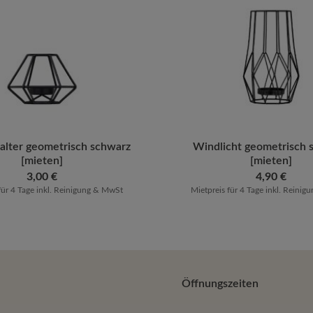
t Anzahl: Gib den gewünschten Wert ein od
halter geometrisch schwarz
Produkt Anzahl: G
Windlicht geometrisch 
[mieten]
[mieten]
Regulärer Preis:
3,00 €
Regulärer Preis:
4,90 €
für 4 Tage inkl. Reinigung & MwSt
Mietpreis für 4 Tage inkl. Reini
Öffnungszeiten