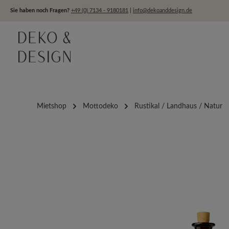
um Hauptinhalt springen
Zur Hauptnavigation springen
Sie haben noch Fragen?
+49 (0) 7134 - 9180181
|
info@dekoanddesign.de
Mietshop
Mottodeko
Rustikal / Landhaus / Natur
Bildergalerie überspringen