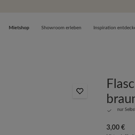
Mietshop
Showroom erleben
Inspiration entdeck
Flas
brau
nur Selb
Regulärer Prei
3,00 €