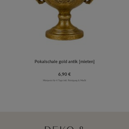
Pokalschale gold antik [mieten]
Regulärer Preis:
6,90 €
Mietpreis für 4 Tage inkl. Reinigung & MwSt