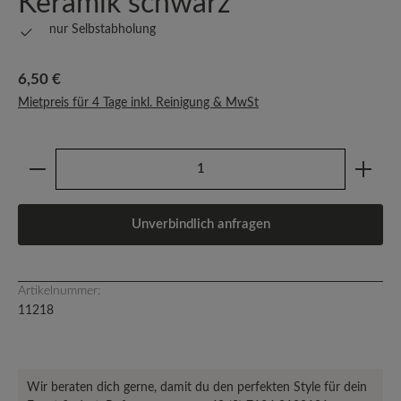
Keramik schwarz
nur Selbstabholung
Regulärer Preis:
6,50 €
Mietpreis für 4 Tage inkl. Reinigung & MwSt
Produkt Anzahl: Gib den gewünschten Wert ein oder b
Unverbindlich anfragen
Artikelnummer:
11218
Wir beraten dich gerne, damit du den perfekten Style für dein