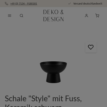
+49 (0) 7134 - 9180181
Versand deutschlandweit
Zum Hauptinhalt springen
Anfra
Bildergalerie überspringen
Schale "Style" mit Fuss,