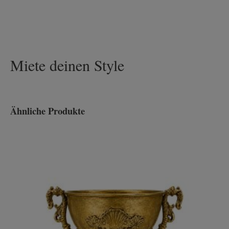
Miete deinen Style
Ähnliche Produkte
Produktgalerie überspringen