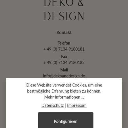
Kontakt
Telefon
+ 49 (0) 7134 9180181
Fax
+ 49 (0) 7134 9180182
Mail
info@dekoanddesign.de
Diese Website verwendet Cookies, um eine
bestmögliche Erfahrung bieten zu können.
Abtsäckerstr. 30 · 74189 Weinsberg
Mehr Informationen ...
(bei Heilbronn)
Datenschutz
|
Impressum
Konfigurieren
Öffnungszeiten