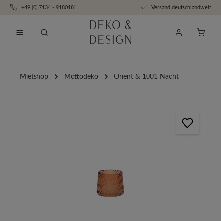
+49 (0) 7134 - 9180181
Versand deutschlandweit
Zum Hauptinhalt springen
Anfra
Mietshop
Mottodeko
Orient & 1001 Nacht
Bildergalerie überspringen