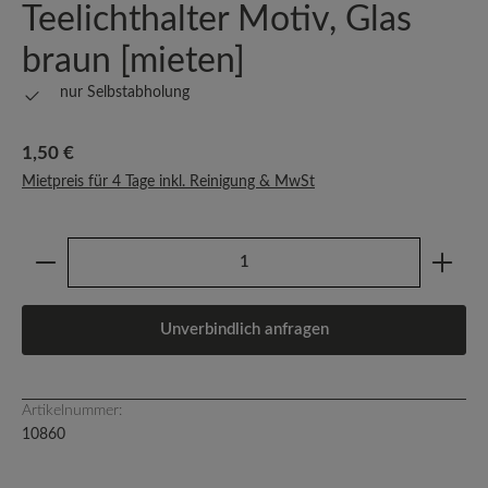
Teelichthalter Motiv, Glas
braun [mieten]
nur Selbstabholung
Regulärer Preis:
1,50 €
Mietpreis für 4 Tage inkl. Reinigung & MwSt
Produkt Anzahl: Gib den gewünschten Wert ein oder b
Unverbindlich anfragen
Artikelnummer:
10860