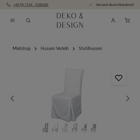
+49 (0) 7134 - 9180181
Versand deutschlandweit
Zum Hauptinhalt springen
Anfra
Mietshop
Hussen Verleih
Stuhlhussen
Bildergalerie überspringen