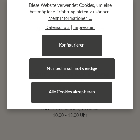
Diese Website verwendet Cookies, um eine
Mail
bestmögliche Erfahrung bieten zu können.
info@dekoanddesign.de
Mehr Informationen ...
Datenschutz
|
Impressum
Abtsäckerstr. 30 · 74189 Weinsberg
(bei Heilbronn)
Konfigurieren
Öffnungszeiten
Nur technisch notwendige
Montag, Dienstag, Mittwoch und Freitag:
9.00 - 17.00 Uhr
Donnerstag:
Alle Cookies akzeptieren
9.00 - 19.00 Uhr
zusätzlich von Oktober bis April:
jeden 1.+ 3. Samstag im Monat
10.00 - 13.00 Uhr