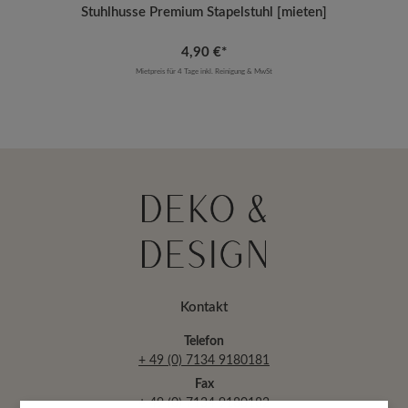
Stuhlhusse Premium Stapelstuhl [mieten]
4,90 €*
Mietpreis für 4 Tage inkl. Reinigung & MwSt
Kontakt
Telefon
+ 49 (0) 7134 9180181
Fax
+ 49 (0) 7134 9180182