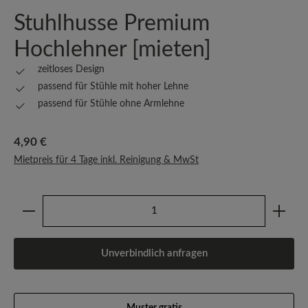
Stuhlhusse Premium
Hochlehner [mieten]
zeitloses Design
passend für Stühle mit hoher Lehne
passend für Stühle ohne Armlehne
Regulärer Preis:
4,90 €
Mietpreis für 4 Tage inkl. Reinigung & MwSt
Produkt Anzahl: Gib den gewünschten Wert ein oder b
Unverbindlich anfragen