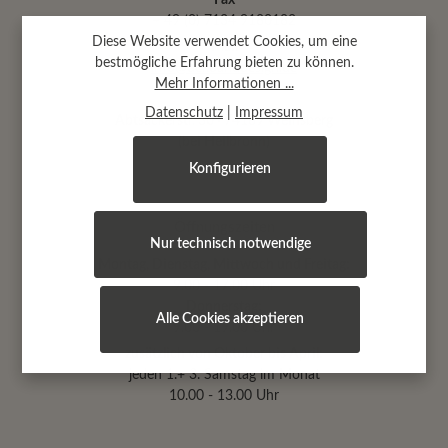
Fax
+ 49 (0) 7134 9180182
Diese Website verwendet Cookies, um eine
Mail
bestmögliche Erfahrung bieten zu können.
info@dekoanddesign.de
Mehr Informationen ...
Datenschutz
|
Impressum
Abtsäckerstr. 30 · 74189 Weinsberg
(bei Heilbronn)
Konfigurieren
Öffnungszeiten
Nur technisch notwendige
Montag, Dienstag, Mittwoch und Freitag:
9.00 - 17.00 Uhr
Donnerstag:
Alle Cookies akzeptieren
9.00 - 19.00 Uhr
zusätzlich von Oktober bis April:
jeden 1.+ 3. Samstag im Monat
10.00 - 13.00 Uhr