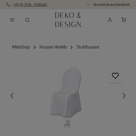
+49 (0) 7134 - 9180181
Versand deutschlandweit
Zum Hauptinhalt springen
Anfra
Mietshop
Hussen Verleih
Stuhlhussen
Bildergalerie überspringen