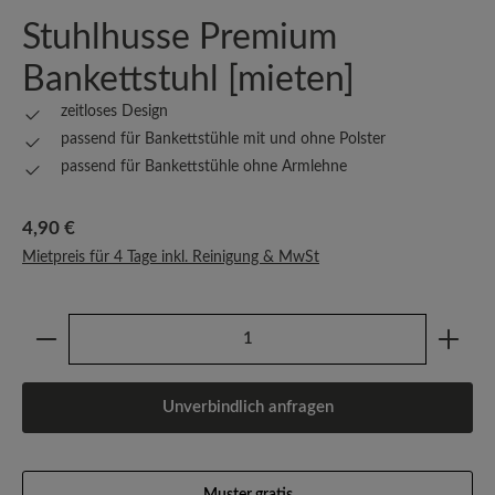
Stuhlhusse Premium
Bankettstuhl [mieten]
zeitloses Design
passend für Bankettstühle mit und ohne Polster
passend für Bankettstühle ohne Armlehne
Regulärer Preis:
4,90 €
Mietpreis für 4 Tage inkl. Reinigung & MwSt
Produkt Anzahl: Gib den gewünschten Wert ein oder b
Unverbindlich anfragen