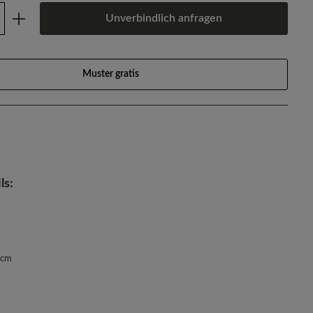
Anzahl: Gib den gewünschten Wert ein oder
Unverbindlich anfragen
Muster gratis
ls:
 cm