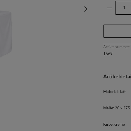
Produkt 
Artikelnummer:
1569
Artikeldetai
Material:
Taft
Maße:
20 x 275
Farbe:
creme