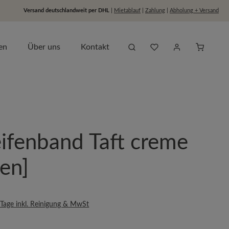
Versand deutschlandweit per DHL
|
Mietablauf
|
Zahlung
|
Abholung + Versand
Du hast 0 Produkte auf dem
Anfragel
en
Über uns
Kontakt
eifenband Taft creme
en]
s:
 Tage inkl. Reinigung & MwSt