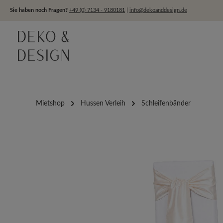
um Hauptinhalt springen
Zur Hauptnavigation springen
Sie haben noch Fragen?
+49 (0) 7134 - 9180181
|
info@dekoanddesign.de
Mietshop
Hussen Verleih
Schleifenbänder
Bildergalerie überspringen