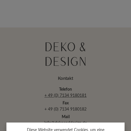
Kontakt
Telefon
+ 49 (0) 7134 9180181
Fax
+ 49 (0) 7134 9180182
Mail
info@dekoanddesign.de
Diese Website verwendet Cookies, um eine