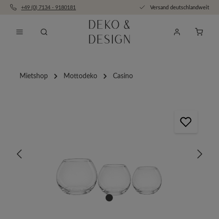
+49 (0) 7134 - 9180181
Versand deutschlandweit
Zum Hauptinhalt springen
Anfra
Mietshop
Mottodeko
Casino
Bildergalerie überspringen