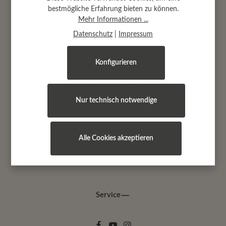
bestmögliche Erfahrung bieten zu können.
Abtsäckerstr. 30 · 74189 Weinsberg
Mehr Informationen ...
(bei Heilbronn)
Datenschutz
|
Impressum
Konfigurieren
Öffnungszeiten
Montag, Dienstag, Mittwoch und Freitag:
9.00 - 17.00 Uhr
Nur technisch notwendige
Donnerstag:
9.00 - 19.00 Uhr
zusätzlich von Oktober bis April:
Alle Cookies akzeptieren
jeden 1.+ 3. Samstag im Monat
10.00 - 13.00 Uhr
Service