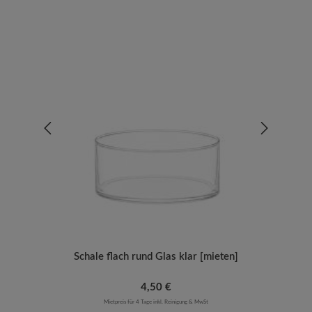
Schale flach rund Glas klar [mieten]
Regulärer Preis:
4,50 €
Mietpreis für 4 Tage inkl. Reinigung & MwSt