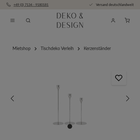
+49 (0) 7134 - 9180181
Versand deutschlandweit
Zum Hauptinhalt springen
Anfra
Mietshop
Tischdeko Verleih
Kerzenständer
Bildergalerie überspringen