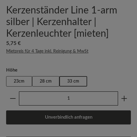
Kerzenständer Line 1-arm
silber | Kerzenhalter |
Kerzenleuchter [mieten]
Regulärer Preis:
5,75 €
Mietpreis für 4 Tage inkl. Reinigung & MwSt
auswählen
Höhe
23cm
28 cm
33 cm
Produkt Anzahl: Gib den gewünschten Wert ein oder b
Unverbindlich anfragen