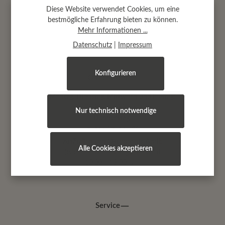
Diese Website verwendet Cookies, um eine
bestmögliche Erfahrung bieten zu können.
Abtsäckerstr. 30 · 74189 Weinsberg
Mehr Informationen ...
(bei Heilbronn)
Datenschutz
|
Impressum
Konfigurieren
Öffnungszeiten
Montag, Dienstag, Mittwoch und Freitag:
9.00 - 17.00 Uhr
Nur technisch notwendige
Donnerstag:
9.00 - 19.00 Uhr
zusätzlich von Oktober bis April:
Alle Cookies akzeptieren
jeden 1.+ 3. Samstag im Monat
10.00 - 13.00 Uhr
Service