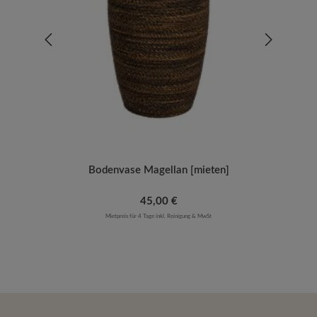
Bodenvase Magellan [mieten]
Regulärer Preis:
45,00 €
Mietpreis für 4 Tage inkl. Reinigung & MwSt