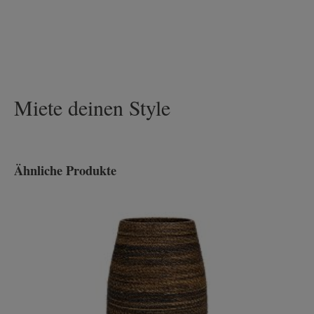
Miete deinen Style
Ähnliche Produkte
Produktgalerie überspringen