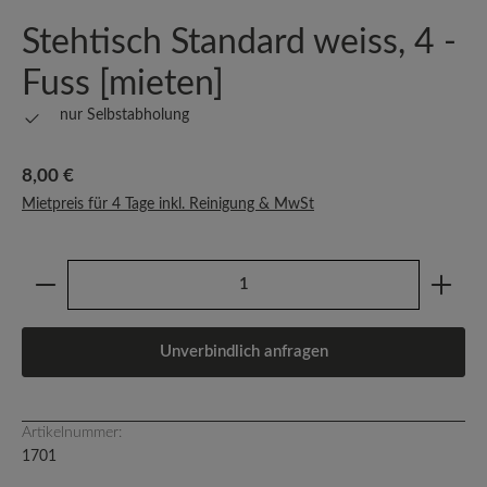
Stehtisch Standard weiss, 4 -
Fuss [mieten]
nur Selbstabholung
Regulärer Preis:
8,00 €
Mietpreis für 4 Tage inkl. Reinigung & MwSt
Produkt Anzahl: Gib den gewünschten Wert ein oder b
Unverbindlich anfragen
Artikelnummer:
1701