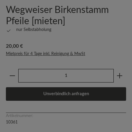
Wegweiser Birkenstamm
Pfeile [mieten]
nur Selbstabholung
Regulärer Preis:
20,00 €
Mietpreis für 4 Tage inkl. Reinigung & MwSt
Produkt Anzahl: Gib den gewünschten Wert ein oder b
Unverbindlich anfragen
Artikelnummer:
10361