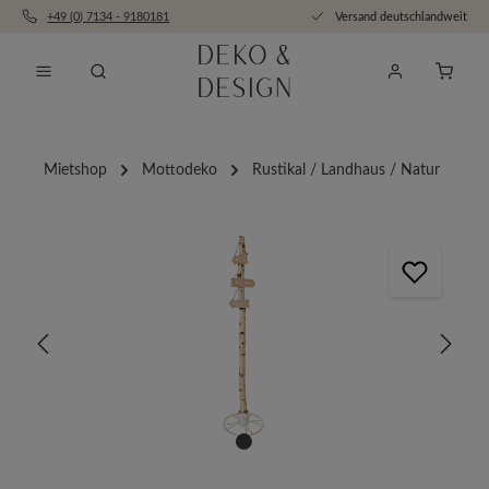
+49 (0) 7134 - 9180181
Versand deutschlandweit
Zum Hauptinhalt springen
Anfra
Mietshop
Mottodeko
Rustikal / Landhaus / Natur
Bildergalerie überspringen