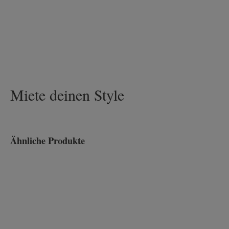
Miete deinen Style
Ähnliche Produkte
Produktgalerie überspringen