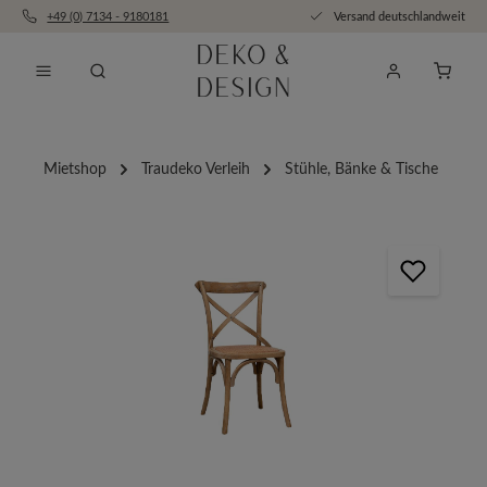
+49 (0) 7134 - 9180181
Versand deutschlandweit
Zum Hauptinhalt springen
Anfra
Mietshop
Traudeko Verleih
Stühle, Bänke & Tische
Bildergalerie überspringen