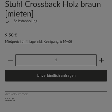
Stuhl Crossback Holz braun
[mieten]
Selbstabholung
Regulärer Preis:
9,50 €
Mietpreis für 4 Tage inkl. Reinigung & MwSt
Produkt Anzahl: Gib den gewünschten Wert ein oder b
Unverbindlich anfragen
Artikelnummer:
11171