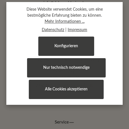
info@dekoanddesign.de
Diese Website verwendet Cookies, um eine
bestmögliche Erfahrung bieten zu können.
Abtsäckerstr. 30 · 74189 Weinsberg
Mehr Informationen ...
(bei Heilbronn)
Datenschutz
|
Impressum
Konfigurieren
Öffnungszeiten
Montag, Dienstag, Mittwoch und Freitag:
9.00 - 17.00 Uhr
Nur technisch notwendige
Donnerstag:
9.00 - 19.00 Uhr
zusätzlich von Oktober bis April:
Alle Cookies akzeptieren
jeden 1.+ 3. Samstag im Monat
10.00 - 13.00 Uhr
Service