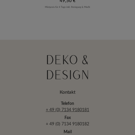
Regulärer Preis:
49,50 €
Mietpreis für 4 Tage inkl. Reinigung & MwSt
Kontakt
Telefon
+ 49 (0) 7134 9180181
Fax
+ 49 (0) 7134 9180182
Mail