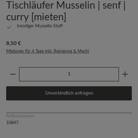
Tischläufer Musselin | senf |
curry [mieten]
trendiger Musselin-Stoff
Regulärer Preis:
8,50 €
Mietpreis für 4 Tage inkl. Reinigung & MwSt
Produkt Anzahl: Gib den gewünschten Wert ein oder b
Unverbindlich anfragen
Artikelnummer:
10847