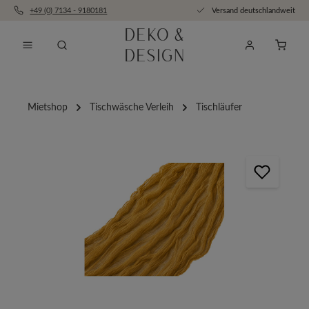
+49 (0) 7134 - 9180181
Versand deutschlandweit
Zum Hauptinhalt springen
Anfra
Mietshop
Tischwäsche Verleih
Tischläufer
Bildergalerie überspringen