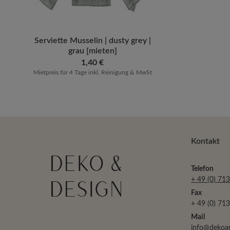
Produkt Anzahl: Gib den gewünschten 
Serviette Musselin | dusty grey |
grau [mieten]
Regulärer Preis:
1,40 €
Mietpreis für 4 Tage inkl. Reinigung & MwSt
Kontakt
Telefon
+ 49 (0) 71
Fax
+ 49 (0) 71
Mail
info@dekoa