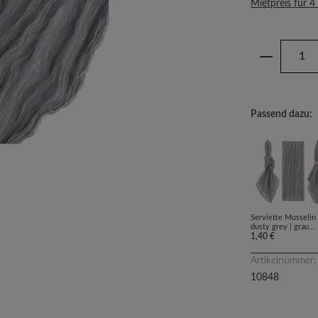
Mietpreis für 4
Produkt 
Passend dazu:
Serviette Musselin 
dusty grey | grau
[mieten]
1,40 €
Artikelnummer:
10848