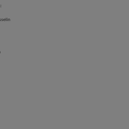
:
selin
m