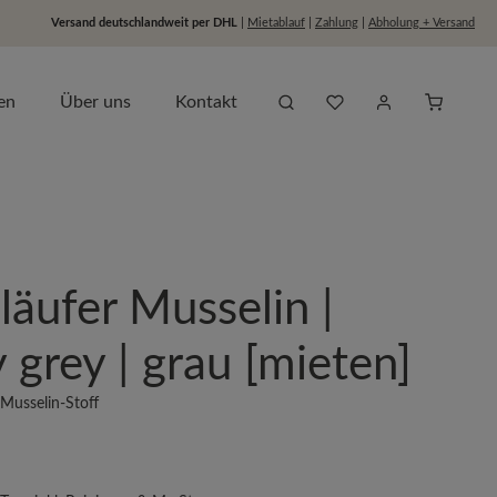
Versand deutschlandweit per DHL
|
Mietablauf
|
Zahlung
|
Abholung + Versand
Du hast 0 Produkte auf dem
Anfragel
en
Über uns
Kontakt
läufer Musselin |
 grey | grau [mieten]
 Musselin-Stoff
s: