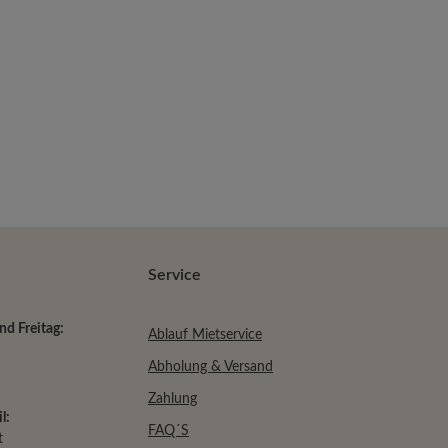
m die Anzahl zu erhöhen oder zu reduziere
Service
d Freitag:
Ablauf Mietservice
Abholung & Versand
Zahlung
l:
FAQ´S
t