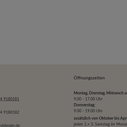
Wert ein oder benutze die Schaltflächen u
Öffnungszeiten
Montag, Dienstag, Mittwoch un
34 9180181
9.00 - 17.00 Uhr
Donnerstag:
9.00 - 19.00 Uhr
34 9180182
zusätzlich von Oktober bis Apri
jeden 1.+ 3. Samstag im Mona
nddesign.de