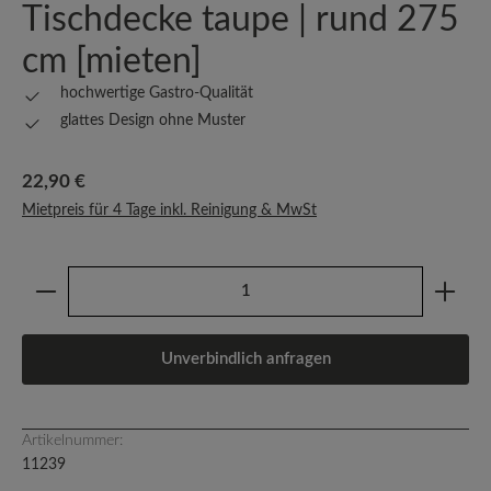
Tischdecke taupe | rund 275
cm [mieten]
hochwertige Gastro-Qualität
glattes Design ohne Muster
Regulärer Preis:
22,90 €
Mietpreis für 4 Tage inkl. Reinigung & MwSt
Produkt Anzahl: Gib den gewünschten Wert ein oder b
Unverbindlich anfragen
Artikelnummer:
11239