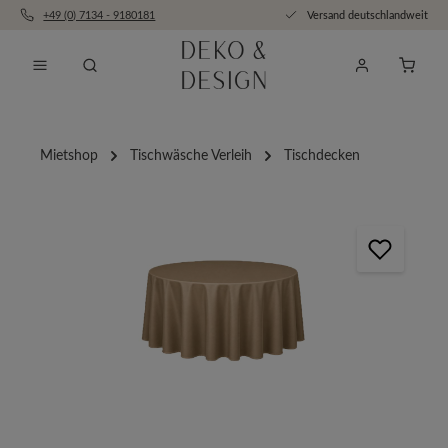
+49 (0) 7134 - 9180181
Versand deutschlandweit
Zum Hauptinhalt springen
Anfra
Mietshop
Tischwäsche Verleih
Tischdecken
Bildergalerie überspringen