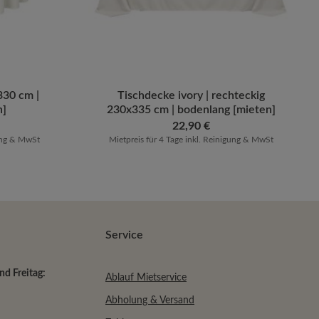
m die Anzahl zu erhöhen oder zu reduziere
er benutze die Schaltflächen um die Anzah
ib den gewünschten Wert ein oder benutze 
330 cm |
Produkt Anzahl: Gib den gewü
Tischdecke ivory | rechteckig
n]
230x335 cm | bodenlang [mieten]
Regulärer Preis:
22,90 €
gung & MwSt
Mietpreis für 4 Tage inkl. Reinigung & MwSt
Service
d Freitag:
Ablauf Mietservice
Abholung & Versand