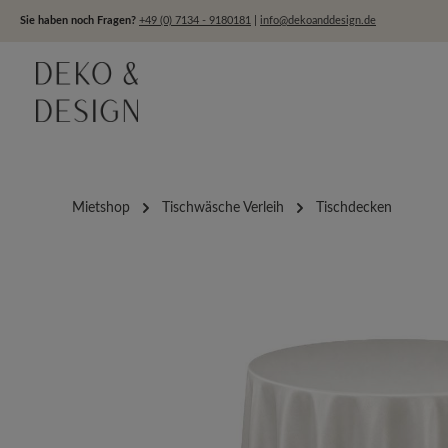
um Hauptinhalt springen
Zur Hauptnavigation springen
Sie haben noch Fragen?
+49 (0) 7134 - 9180181
|
info@dekoanddesign.de
Mietshop
Tischwäsche Verleih
Tischdecken
Bildergalerie überspringen