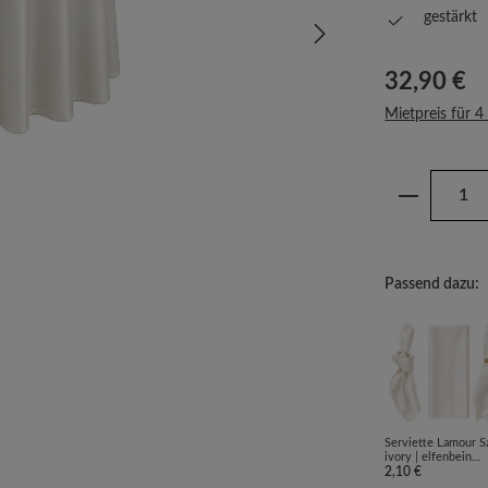
gestärkt
Regulärer Prei
32,90 €
Mietpreis für 4
Produkt 
Passend dazu:
Serviette Lamour Sa
ivory | elfenbein
[mieten]
2,10 €