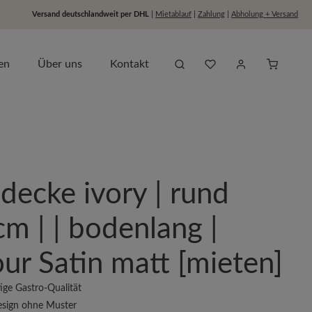
Versand deutschlandweit per DHL
|
Mietablauf
|
Zahlung
|
Abholung + Versand
Du hast 0 Produkte auf dem
Anfragel
en
Über uns
Kontakt
decke ivory | rund
m | | bodenlang |
ur Satin matt [mieten]
ge Gastro-Qualität
esign ohne Muster