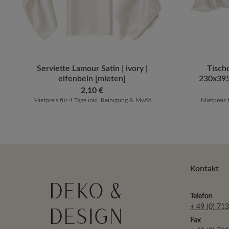
Produkt Anzahl: Gib den gewünschten 
Serviette Lamour Satin | ivory |
Produk
Tischd
elfenbein [mieten]
230x395
S
Regulärer Preis:
2,10 €
Mietpreis für 4 Tage inkl. Reinigung & MwSt
Mietpreis 
Kontakt
Telefon
+ 49 (0) 71
Fax