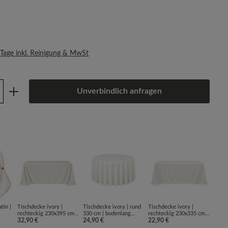
s:
 Tage inkl. Reinigung & MwSt
Anzahl: Gib den gewünschten Wert ein oder
Unverbindlich anfragen
tin |
Tischdecke ivory |
Tischdecke ivory | rund
Tischdecke ivory |
rechteckig 230x395 cm |
330 cm | bodenlang
rechteckig 230x335 cm |
bodenlang | Lamour
32,90 €
[mieten]
24,90 €
bodenlang [mieten]
22,90 €
Satin matt [mieten]