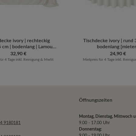
Wert ein oder benutze die Schaltflächen u
t Anzahl: Gib den gewünschten Wert ein od
ecke ivory | rechteckig
Produkt Anzahl: G
Tischdecke ivory | rund 
 cm | bodenlang | Lamour
bodenlang [miete
atin matt [mieten]
Regulärer Preis:
32,90 €
Regulärer Preis:
24,90 €
für 4 Tage inkl. Reinigung & MwSt
Mietpreis für 4 Tage inkl. Reini
Öffnungszeiten
Montag, Dienstag, Mittwoch un
34 9180181
9.00 - 17.00 Uhr
Donnerstag:
9.00 - 19.00 Uhr