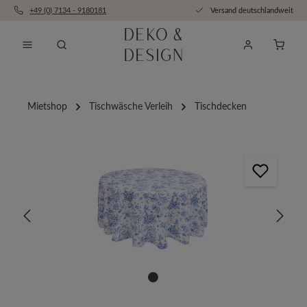
+49 (0) 7134 - 9180181
Versand deutschlandweit
Zum Hauptinhalt springen
Anfra
Mietshop
Tischwäsche Verleih
Tischdecken
Bildergalerie überspringen