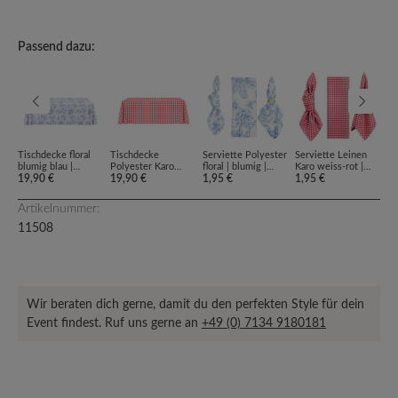
Passend dazu:
Tischdecke floral
Tischdecke
Serviette Polyester
Serviette Leinen
Ti
blumig blau |
Polyester Karo
floral | blumig |
Karo weiss-rot |
bl
mediterran |
19,90 €
weiss-rot |
19,90 €
mediterran |
1,95 €
mediterran |
1,95 €
fr
8,
französisch Toile de
mediterran |
französisch Toile de
italienisch [mieten]
Jo
Jouy | rechteckig
italienisch |
Jouy | weiß | blau
[m
Artikelnummer:
150x260 cm
rechteckig 150x260
[mieten]
[mieten]
cm [mieten]
11508
Wir beraten dich gerne, damit du den perfekten Style für dein
Event findest. Ruf uns gerne an
+49 (0) 7134 9180181