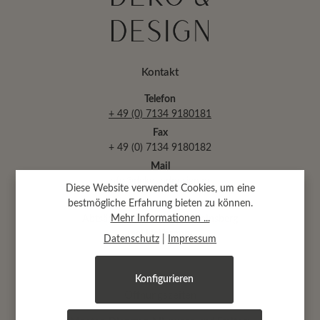
Kontakt
Telefon
+ 49 (0) 7134 9180181
Fax
+ 49 (0) 7134 9180182
Mail
info@dekoanddesign.de
Diese Website verwendet Cookies, um eine
bestmögliche Erfahrung bieten zu können.
Mehr Informationen ...
Abtsäckerstr. 30 · 74189 Weinsberg
(bei Heilbronn)
Datenschutz
|
Impressum
Konfigurieren
Öffnungszeiten