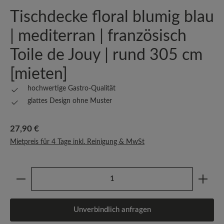
Tischdecke floral blumig blau
| mediterran | französisch
Toile de Jouy | rund 305 cm
[mieten]
hochwertige Gastro-Qualität
glattes Design ohne Muster
Regulärer Preis:
27,90 €
Mietpreis für 4 Tage inkl. Reinigung & MwSt
Produkt Anzahl: Gib den gewünschten Wert ein oder b
Unverbindlich anfragen