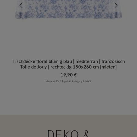
Tischdecke floral blumig blau | mediterran | französisch
Toile de Jouy | rechteckig 150x260 cm [mieten]
Regulärer Preis:
19,90 €
Mietpreis für 4 Tage inkl. Reinigung & MwSt