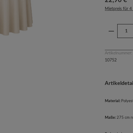
22,90 €
Mietpreis für 4
Produkt 
Artikelnummer:
10752
Artikeldetai
Material:
Polyes
Maße:
275 cm r