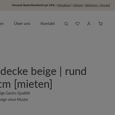
Versand deutschlandweit per DHL
|
Mietablauf
|
Zahlung
|
Abholung + Versand
Du hast 0 Produkte auf dem
Anfragel
en
Über uns
Kontakt
decke beige | rund
cm [mieten]
ge Gastro-Qualität
esign ohne Muster
s: