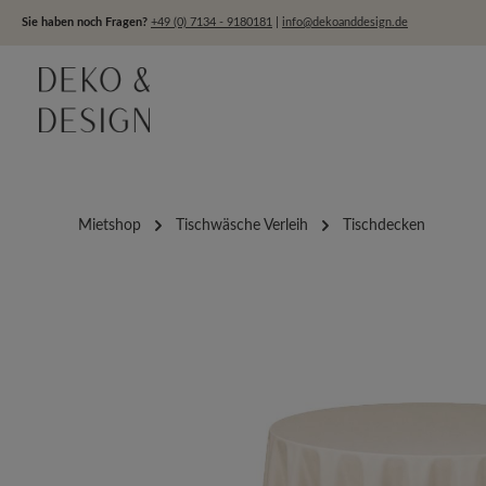
um Hauptinhalt springen
Zur Hauptnavigation springen
Sie haben noch Fragen?
+49 (0) 7134 - 9180181
|
info@dekoanddesign.de
Mietshop
Tischwäsche Verleih
Tischdecken
Bildergalerie überspringen