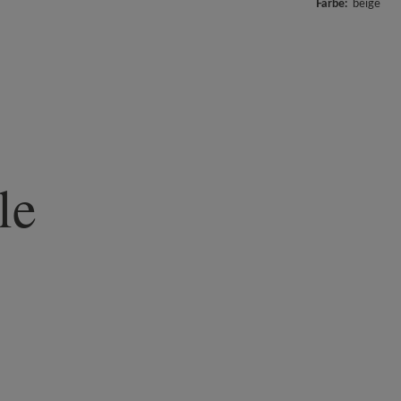
Farbe:
beige
le