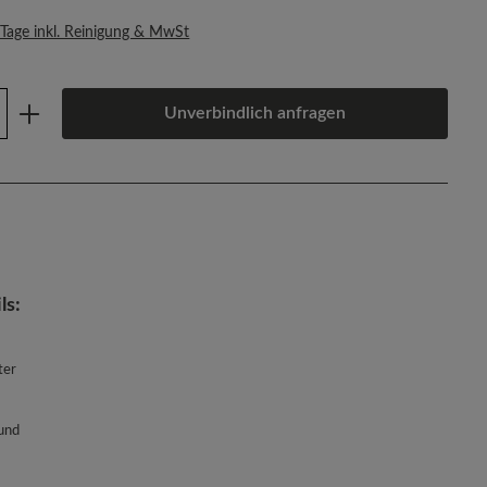
 Tage inkl. Reinigung & MwSt
Anzahl: Gib den gewünschten Wert ein oder
Unverbindlich anfragen
ls:
ter
und