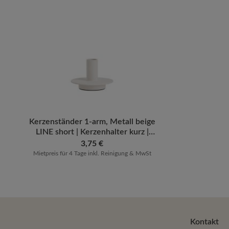
Produkt Anzahl: Gib den gewünschten 
Kerzenständer 1-arm, Metall beige
LINE short | Kerzenhalter kurz |
Kerzenleuchter für Stabkerzen [mi
Regulärer Preis:
3,75 €
Mietpreis für 4 Tage inkl. Reinigung & MwSt
Kontakt