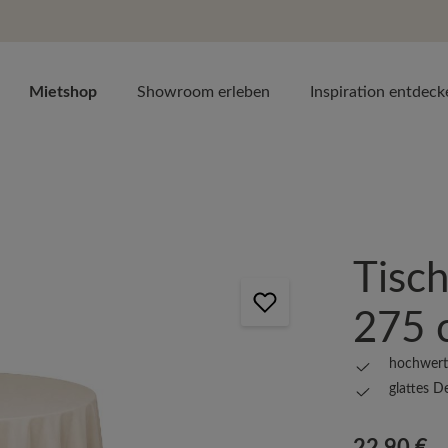
Mietshop
Showroom erleben
Inspiration entdeck
Tisch
275 
hochwerti
glattes D
Regulärer Prei