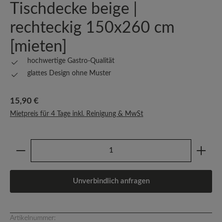
Tischdecke beige |
rechteckig 150x260 cm
[mieten]
hochwertige Gastro-Qualität
glattes Design ohne Muster
Regulärer Preis:
15,90 €
Mietpreis für 4 Tage inkl. Reinigung & MwSt
Produkt Anzahl: Gib den gewünschten Wert ein oder b
Unverbindlich anfragen
Artikelnummer: