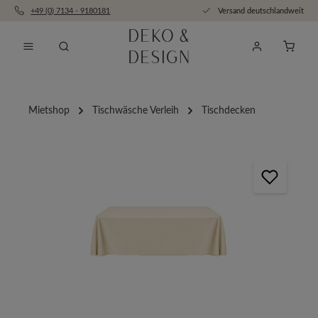
+49 (0) 7134 - 9180181
Versand deutschlandweit
Zum Hauptinhalt springen
Anfra
Mietshop
Tischwäsche Verleih
Tischdecken
Bildergalerie überspringen