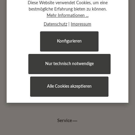
Diese Website verwendet Cookies, um eine
bestmögliche Erfahrung bieten zu können.
Abtsäckerstr. 30 · 74189 Weinsberg
Mehr Informationen ...
(bei Heilbronn)
Datenschutz
|
Impressum
Konfigurieren
Öffnungszeiten
Montag, Dienstag, Mittwoch und Freitag:
9.00 - 17.00 Uhr
Nur technisch notwendige
Donnerstag:
9.00 - 19.00 Uhr
zusätzlich von Oktober bis April:
Alle Cookies akzeptieren
jeden 1.+ 3. Samstag im Monat
10.00 - 13.00 Uhr
Service