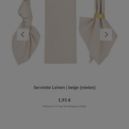
Serviette Leinen | beige [mieten]
Regulärer Preis:
1,95 €
Mietpreis für 4 Tage inkl. Reinigung & MwSt