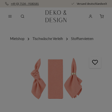
+49 (0) 7134 - 9180181
Versand deutschlandweit
Zum Hauptinhalt springen
Anfra
Mietshop
Tischwäsche Verleih
Stoffservietten
Bildergalerie überspringen