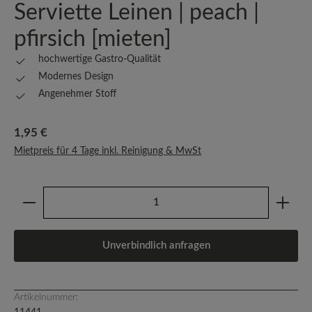
Serviette Leinen | peach |
pfirsich [mieten]
hochwertige Gastro-Qualität
Modernes Design
Angenehmer Stoff
Regulärer Preis:
1,95 €
Mietpreis für 4 Tage inkl. Reinigung & MwSt
Produkt Anzahl: Gib den gewünschten Wert ein oder b
Unverbindlich anfragen
Artikelnummer: