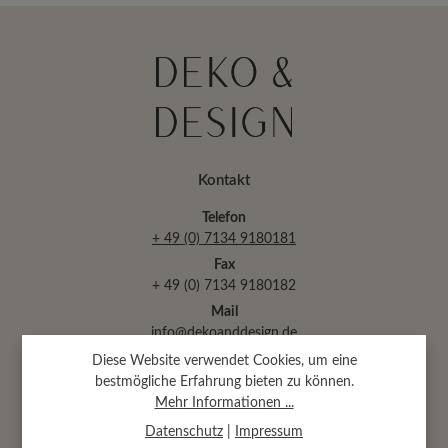
Kontakt
Telefon
+ 49 (0) 7134 9180181
Fax
+ 49 (0) 7134 9180182
Mail
info@dekoanddesign.de
Diese Website verwendet Cookies, um eine
bestmögliche Erfahrung bieten zu können.
Abtsäckerstr. 30 · 74189 Weinsberg
Mehr Informationen ...
(bei Heilbronn)
Datenschutz
|
Impressum