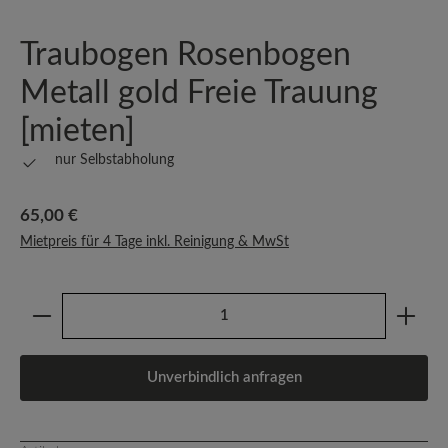
Traubogen Rosenbogen
Metall gold Freie Trauung
[mieten]
nur Selbstabholung
Regulärer Preis:
65,00 €
Mietpreis für 4 Tage inkl. Reinigung & MwSt
Produkt Anzahl: Gib den gewünschten Wert ein oder b
Unverbindlich anfragen