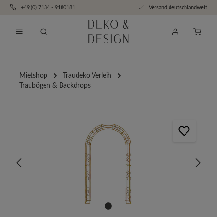
+49 (0) 7134 - 9180181
Versand deutschlandweit
Zum Hauptinhalt springen
Anfra
Mietshop
Traudeko Verleih
Traubögen & Backdrops
Bildergalerie überspringen