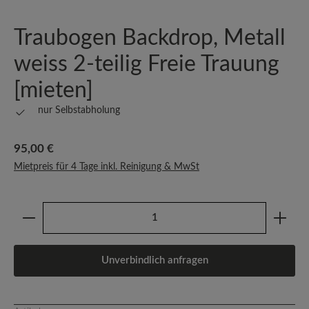
Traubogen Backdrop, Metall
weiss 2-teilig Freie Trauung
[mieten]
nur Selbstabholung
Regulärer Preis:
95,00 €
Mietpreis für 4 Tage inkl. Reinigung & MwSt
Produkt Anzahl: Gib den gewünschten Wert ein oder b
Unverbindlich anfragen