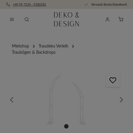
+49 (0) 7134 - 9180181
Versand deutschlandweit
Zum Hauptinhalt springen
Anfra
Mietshop
Traudeko Verleih
Traubögen & Backdrops
Bildergalerie überspringen