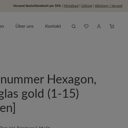
Versand deutschlandweit per DHL
|
Mietablauf
|
Zahlung
|
Abholung + Versand
Du hast 0 Produkte auf dem
Anfragel
en
Über uns
Kontakt
hnummer Hexagon,
glas gold (1-15)
en]
s: