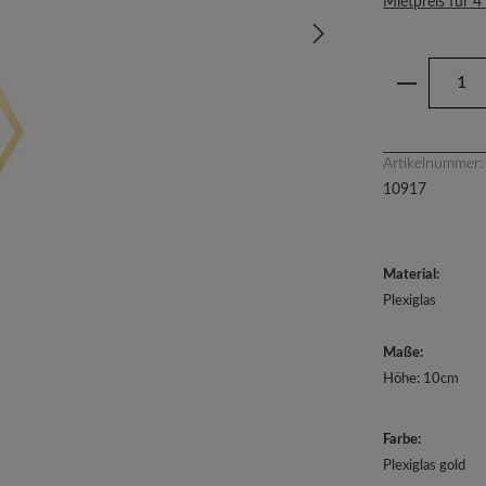
Mietpreis für 4
Produkt 
Artikelnummer:
10917
Material:
Plexiglas
Maße:
Höhe:
10cm
Farbe:
Plexiglas gold