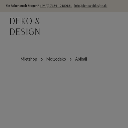
um Hauptinhalt springen
Zur Hauptnavigation springen
Sie haben noch Fragen?
+49 (0) 7134 - 9180181
|
info@dekoanddesign.de
Mietshop
Mottodeko
Abiball
Bildergalerie überspringen