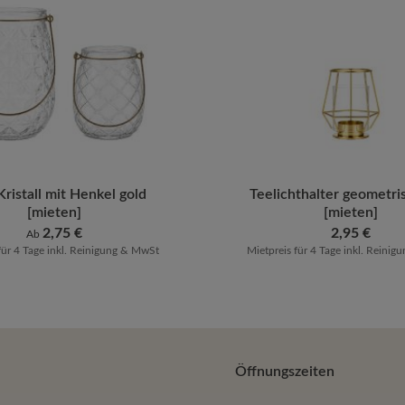
Wert ein oder benutze die Schaltflächen u
Kristall mit Henkel gold
Produkt Anzahl: G
Teelichthalter geometri
[mieten]
[mieten]
Regulärer Preis:
2,75 €
Regulärer Preis:
2,95 €
Ab
für 4 Tage inkl. Reinigung & MwSt
Mietpreis für 4 Tage inkl. Reini
Öffnungszeiten