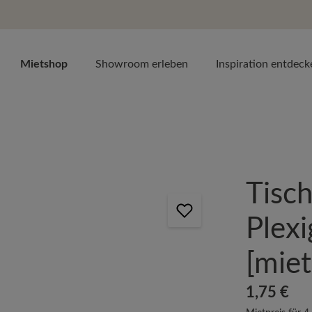
Mietshop
Showroom erleben
Inspiration entdeck
Tisc
Plexi
[miet
Regulärer Prei
1,75 €