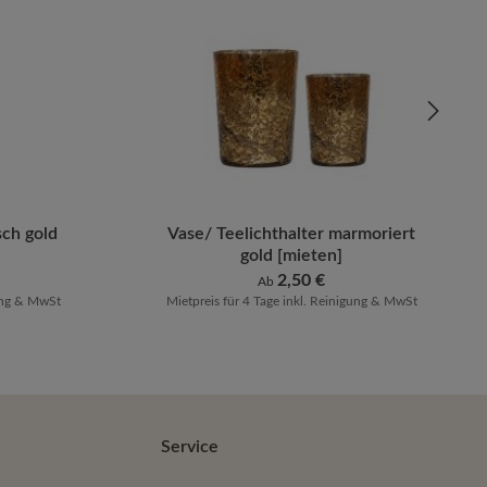
m die Anzahl zu erhöhen oder zu reduziere
ib den gewünschten Wert ein oder benutze 
sch gold
Vase/ Teelichthalter marmoriert
gold [mieten]
Regulärer Preis:
2,50 €
Ab
gung & MwSt
Mietpreis für 4 Tage inkl. Reinigung & MwSt
Service