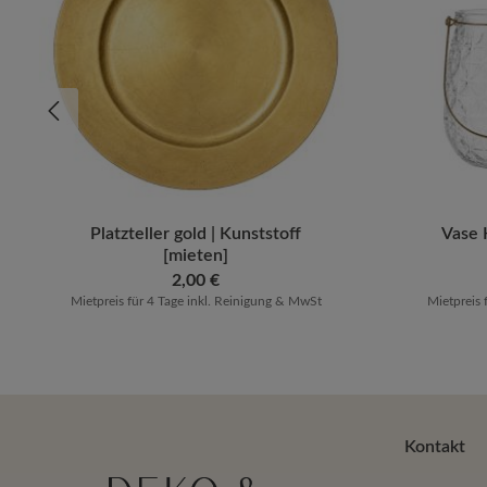
Produkt Anzahl: Gib den gewünschten 
Platzteller gold | Kunststoff
Vase 
[mieten]
Regulärer Preis:
2,00 €
Mietpreis für 4 Tage inkl. Reinigung & MwSt
Mietpreis 
Kontakt