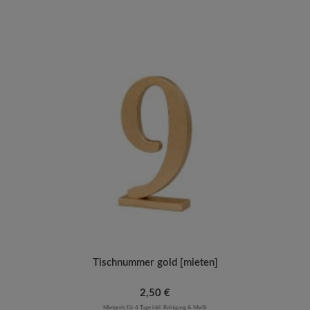
Tischnummer gold [mieten]
Regulärer Preis:
2,50 €
Mietpreis für 4 Tage inkl. Reinigung & MwSt