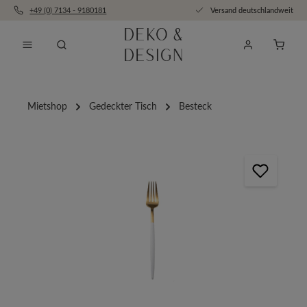
+49 (0) 7134 - 9180181
Versand deutschlandweit
Zum Hauptinhalt springen
Anfra
Mietshop
Gedeckter Tisch
Besteck
Bildergalerie überspringen