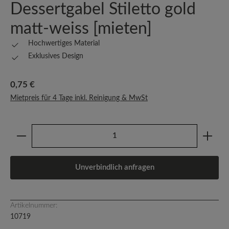
Dessertgabel Stiletto gold
matt-weiss [mieten]
Hochwertiges Material
Exklusives Design
Regulärer Preis:
0,75 €
Mietpreis für 4 Tage inkl. Reinigung & MwSt
Produkt Anzahl: Gib den gewünschten Wert ein oder b
Unverbindlich anfragen
Artikelnummer:
10719