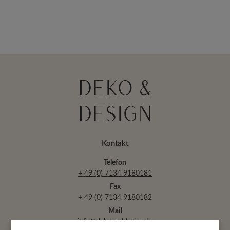
Kontakt
Telefon
+ 49 (0) 7134 9180181
Fax
+ 49 (0) 7134 9180182
Mail
info@dekoanddesign.de