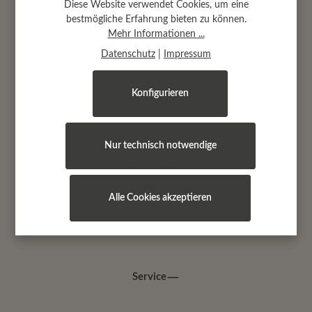
Diese Website verwendet Cookies, um eine
bestmögliche Erfahrung bieten zu können.
Abtsäckerstr. 30 · 74189 Weinsberg
Mehr Informationen ...
(bei Heilbronn)
Datenschutz
|
Impressum
Konfigurieren
Öffnungszeiten
Montag, Dienstag, Mittwoch und Freitag:
9.00 - 17.00 Uhr
Nur technisch notwendige
Donnerstag:
9.00 - 19.00 Uhr
zusätzlich von Oktober bis April:
Alle Cookies akzeptieren
jeden 1.+ 3. Samstag im Monat
10.00 - 13.00 Uhr
Service