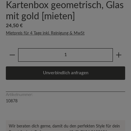
Kartenbox geometrisch, Glas
mit gold [mieten]
Regulärer Preis:
24,50 €
Mietpreis für 4 Tage inkl. Reinigung & MwSt
Produkt Anzahl: Gib den gewünschten Wert ein oder b
Unverbindlich anfragen
Artikelnummer:
10878
Wir beraten dich gerne, damit du den perfekten Style für dein