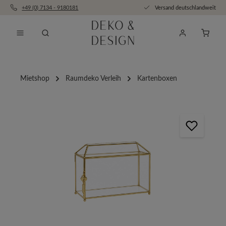
+49 (0) 7134 - 9180181
Versand deutschlandweit
Zum Hauptinhalt springen
Anfra
Mietshop
Raumdeko Verleih
Kartenboxen
Bildergalerie überspringen