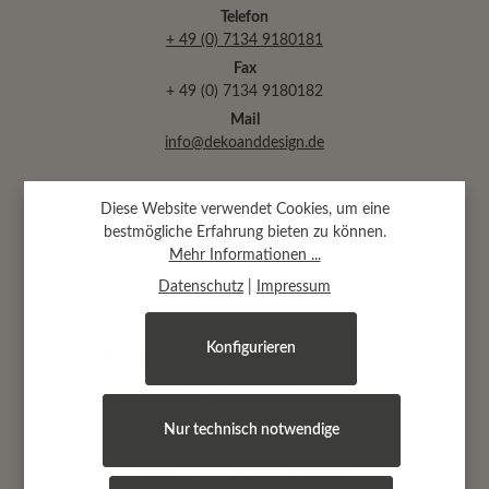
Telefon
+ 49 (0) 7134 9180181
Fax
+ 49 (0) 7134 9180182
Mail
info@dekoanddesign.de
Abtsäckerstr. 30 · 74189 Weinsberg
Diese Website verwendet Cookies, um eine
(bei Heilbronn)
bestmögliche Erfahrung bieten zu können.
Mehr Informationen ...
Datenschutz
|
Impressum
Öffnungszeiten
Konfigurieren
Montag, Dienstag, Mittwoch und Freitag:
9.00 - 17.00 Uhr
Donnerstag:
9.00 - 19.00 Uhr
Nur technisch notwendige
zusätzlich von Oktober bis April:
jeden 1.+ 3. Samstag im Monat