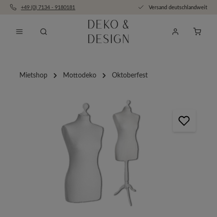
+49 (0) 7134 - 9180181
Versand deutschlandweit
Zum Hauptinhalt springen
Anfra
Mietshop
Mottodeko
Oktoberfest
Bildergalerie überspringen