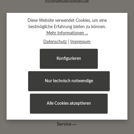
info@dekoanddesign.de
Abtsäckerstr. 30 · 74189 Weinsberg
Diese Website verwendet Cookies, um eine
(bei Heilbronn)
bestmögliche Erfahrung bieten zu können.
Mehr Informationen ...
Datenschutz
|
Impressum
Öffnungszeiten
Konfigurieren
Montag, Dienstag, Mittwoch und Freitag:
9.00 - 17.00 Uhr
Donnerstag:
9.00 - 19.00 Uhr
Nur technisch notwendige
zusätzlich von Oktober bis April:
jeden 1.+ 3. Samstag im Monat
10.00 - 13.00 Uhr
Alle Cookies akzeptieren
Service