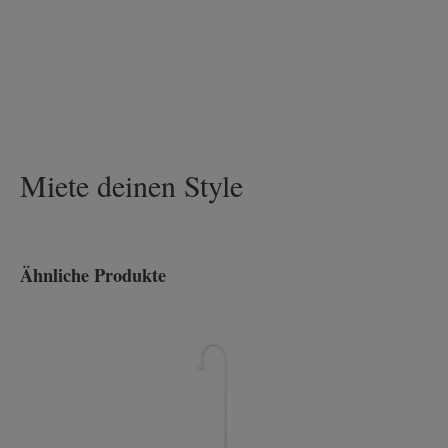
Miete deinen Style
Ähnliche Produkte
Produktgalerie überspringen