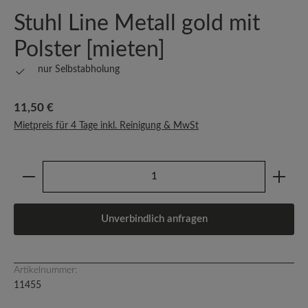
Stuhl Line Metall gold mit
Polster [mieten]
nur Selbstabholung
Regulärer Preis:
11,50 €
Mietpreis für 4 Tage inkl. Reinigung & MwSt
Produkt Anzahl: Gib den gewünschten Wert ein oder b
Unverbindlich anfragen
Artikelnummer:
11455