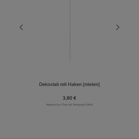
Dekostab mit Haken [mieten]
Regulärer Preis:
3,80 €
Mietpreis für 4 Tage inkl. Reinigung & MwSt