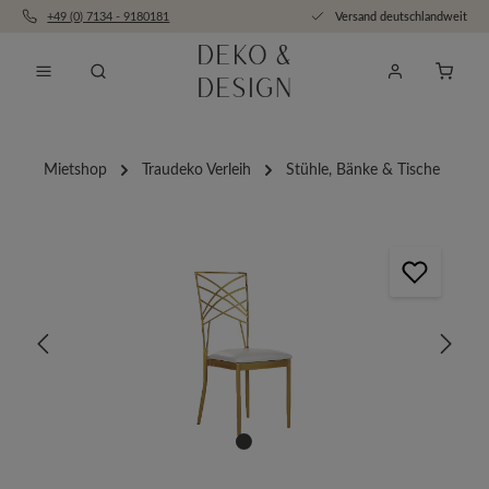
+49 (0) 7134 - 9180181
Versand deutschlandweit
Zum Hauptinhalt springen
Anfra
Mietshop
Traudeko Verleih
Stühle, Bänke & Tische
Bildergalerie überspringen