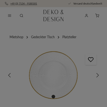
+49 (0) 7134 - 9180181
Versand deutschlandweit
Zum Hauptinhalt springen
Anfra
Mietshop
Gedeckter Tisch
Platzteller
Bildergalerie überspringen