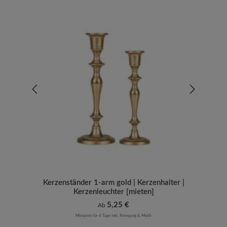
Kerzenständer 1-arm gold | Kerzenhalter |
Kerzenleuchter [mieten]
Regulärer Preis:
5,25 €
Ab
Mietpreis für 4 Tage inkl. Reinigung & MwSt