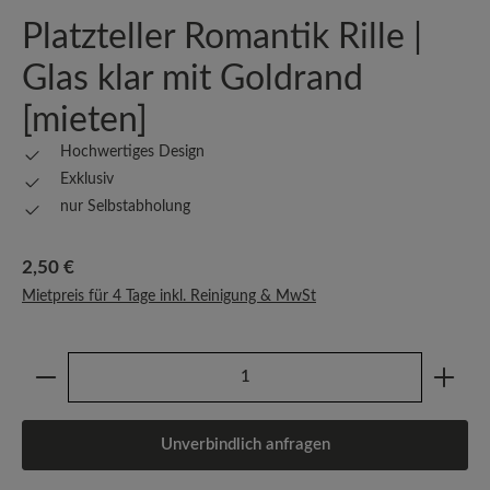
Platzteller Romantik Rille |
Glas klar mit Goldrand
[mieten]
Hochwertiges Design
Exklusiv
nur Selbstabholung
Regulärer Preis:
2,50 €
Mietpreis für 4 Tage inkl. Reinigung & MwSt
Produkt Anzahl: Gib den gewünschten Wert ein oder b
Unverbindlich anfragen