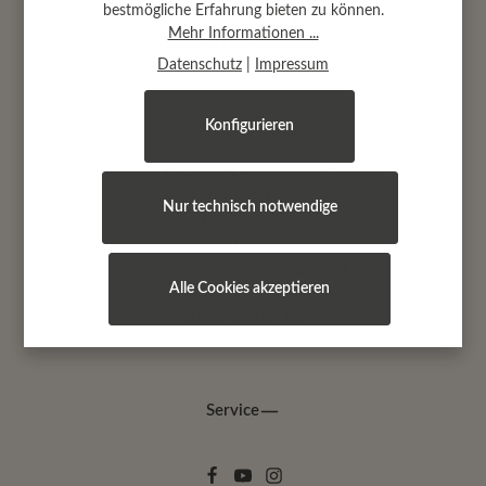
bestmögliche Erfahrung bieten zu können.
Abtsäckerstr. 30 · 74189 Weinsberg
Mehr Informationen ...
(bei Heilbronn)
Datenschutz
|
Impressum
Konfigurieren
Öffnungszeiten
Montag, Dienstag, Mittwoch und Freitag:
9.00 - 17.00 Uhr
Nur technisch notwendige
Donnerstag:
9.00 - 19.00 Uhr
zusätzlich von Oktober bis April:
Alle Cookies akzeptieren
jeden 1.+ 3. Samstag im Monat
10.00 - 13.00 Uhr
Service