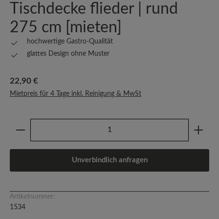
Tischdecke flieder | rund
275 cm [mieten]
hochwertige Gastro-Qualität
glattes Design ohne Muster
Regulärer Preis:
22,90 €
Mietpreis für 4 Tage inkl. Reinigung & MwSt
Produkt Anzahl: Gib den gewünschten Wert ein oder b
Unverbindlich anfragen
Artikelnummer:
1534