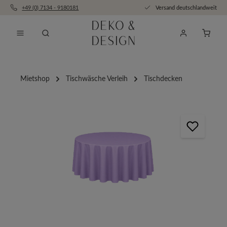
+49 (0) 7134 - 9180181
Versand deutschlandweit
Zum Hauptinhalt springen
Anfra
Mietshop
Tischwäsche Verleih
Tischdecken
Bildergalerie überspringen