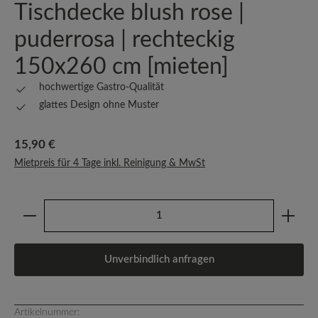
Tischdecke blush rose |
puderrosa | rechteckig
150x260 cm [mieten]
hochwertige Gastro-Qualität
glattes Design ohne Muster
Regulärer Preis:
15,90 €
Mietpreis für 4 Tage inkl. Reinigung & MwSt
Produkt Anzahl: Gib den gewünschten Wert ein oder b
Unverbindlich anfragen
Artikelnummer: