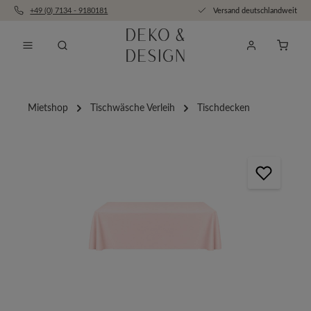
+49 (0) 7134 - 9180181
Versand deutschlandweit
Zum Hauptinhalt springen
Anfra
Mietshop
Tischwäsche Verleih
Tischdecken
Bildergalerie überspringen