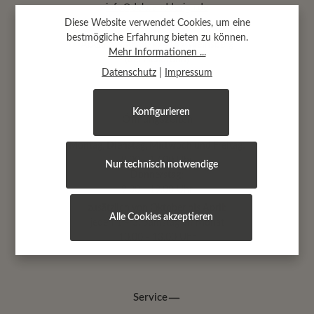
info@dekoanddesign.de
Diese Website verwendet Cookies, um eine
bestmögliche Erfahrung bieten zu können.
Abtsäckerstr. 30 · 74189 Weinsberg
Mehr Informationen ...
(bei Heilbronn)
Datenschutz
|
Impressum
Konfigurieren
Öffnungszeiten
Montag, Dienstag, Mittwoch und Freitag:
9.00 - 17.00 Uhr
Nur technisch notwendige
Donnerstag:
9.00 - 19.00 Uhr
zusätzlich von Oktober bis April:
Alle Cookies akzeptieren
jeden 1.+ 3. Samstag im Monat
10.00 - 13.00 Uhr
Service