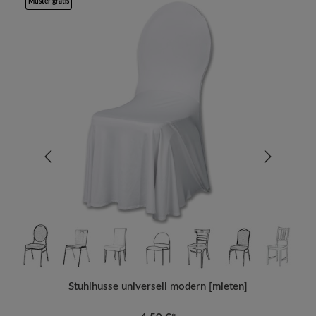
Muster gratis
Stuhlhusse universell modern [mieten]