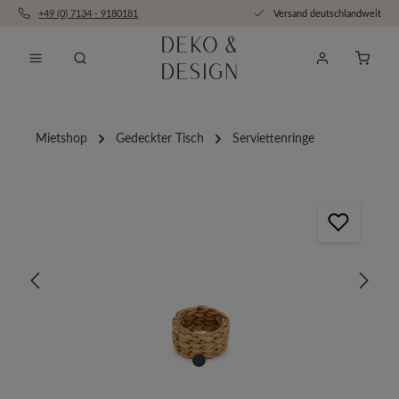
+49 (0) 7134 - 9180181
Versand deutschlandweit
Zum Hauptinhalt springen
Anfra
Mietshop
Gedeckter Tisch
Serviettenringe
Bildergalerie überspringen