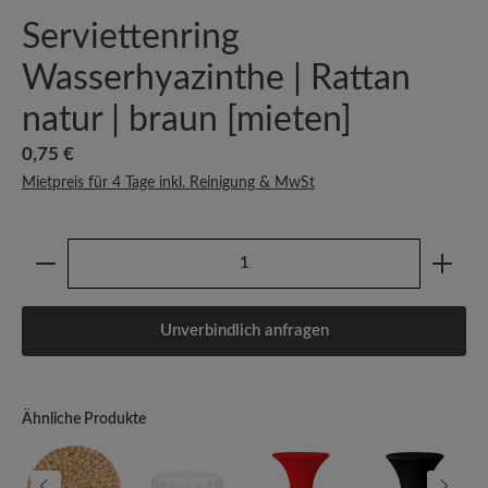
Serviettenring
Wasserhyazinthe | Rattan
natur | braun [mieten]
Regulärer Preis:
0,75 €
Mietpreis für 4 Tage inkl. Reinigung & MwSt
Produkt Anzahl: Gib den gewünschten Wert ein oder b
Unverbindlich anfragen
Ähnliche Produkte