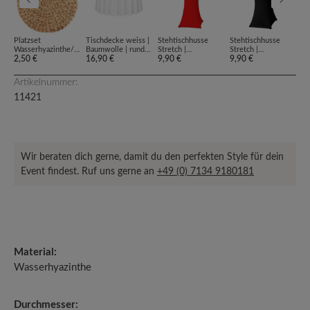
Platzset
Tischdecke weiss |
Stehtischhusse
Stehtischhusse
Bi
Wasserhyazinthe/
Baumwolle | rund
Stretch |
Stretch |
50
Seegras natur
2,50 €
240 cm [mieten]
16,90 €
Stretchhusse rot
9,90 €
Stretchhusse
9,90 €
[m
23
[mieten]
[mieten]
schwarz [mieten]
Artikelnummer:
11421
Wir beraten dich gerne, damit du den perfekten Style für dein
Event findest. Ruf uns gerne an
+49 (0) 7134 9180181
Material:
Wasserhyazinthe
Durchmesser: