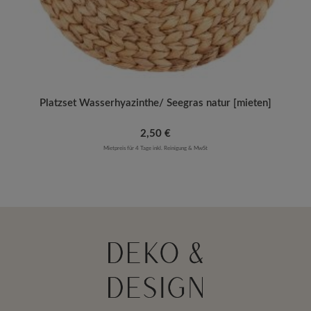
Platzset Wasserhyazinthe/ Seegras natur [mieten]
Regulärer Preis:
2,50 €
Mietpreis für 4 Tage inkl. Reinigung & MwSt