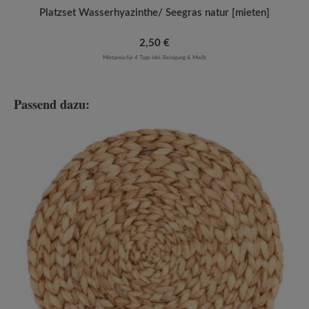
Platzset Wasserhyazinthe/ Seegras natur [mieten]
Regulärer Preis:
2,50 €
Mietpreis für 4 Tage inkl. Reinigung & MwSt
Passend dazu:
Produktgalerie überspringen