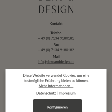
Kontakt
Telefon
+ 49 (0) 7134 9180181
Fax
+ 49 (0) 7134 9180182
Mail
info@dekoanddesign.de
Abtsäckerstr. 30 · 74189 Weinsberg
Diese Website verwendet Cookies, um eine
(bei Heilbronn)
bestmögliche Erfahrung bieten zu können.
Mehr Informationen ...
Datenschutz
|
Impressum
Öffnungszeiten
Konfigurieren
Montag, Dienstag, Mittwoch und Freitag: