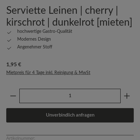
Serviette Leinen | cherry |
kirschrot | dunkelrot [mieten]
hochwertige Gastro-Qualität
Modernes Design
Angenehmer Stoff
Regulärer Preis:
1,95 €
Mietpreis für 4 Tage inkl. Reinigung & MwSt
Produkt Anzahl: Gib den gewünschten Wert ein oder b
Unverbindlich anfragen
Artikelnummer: