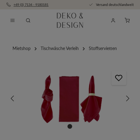
+49 (0) 7134 - 9180181
Versand deutschlandweit
Zum Hauptinhalt springen
Anfra
Mietshop
Tischwäsche Verleih
Stoffservietten
Bildergalerie überspringen