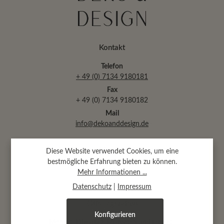
Kontakt
Telefon
+ 49 (0) 7134 9180181
Fax
+ 49 (0) 7134 9180182
Mail
info@dekoanddesign.de
Abtsäckerstr. 30 · 74189 Weinsberg
Diese Website verwendet Cookies, um eine
(bei Heilbronn)
bestmögliche Erfahrung bieten zu können.
Mehr Informationen ...
Datenschutz
|
Impressum
Öffnungszeiten
Konfigurieren
Montag, Dienstag, Mittwoch und Freitag: