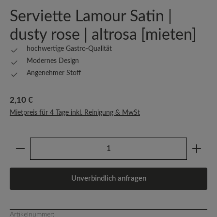
Serviette Lamour Satin |
dusty rose | altrosa [mieten]
hochwertige Gastro-Qualität
Modernes Design
Angenehmer Stoff
Regulärer Preis:
2,10 €
Mietpreis für 4 Tage inkl. Reinigung & MwSt
Produkt Anzahl: Gib den gewünschten Wert ein oder b
Unverbindlich anfragen
Artikelnummer: