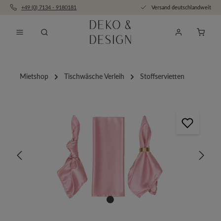
+49 (0) 7134 - 9180181
Versand deutschlandweit
Zum Hauptinhalt springen
Anfra
Mietshop
Tischwäsche Verleih
Stoffservietten
Bildergalerie überspringen