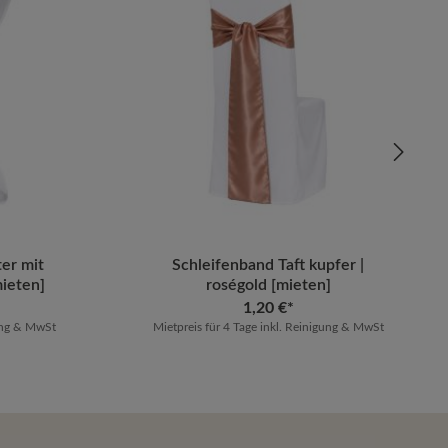
ib den gewünschten Wert ein oder benutze 
er mit
Produkt Anzahl: Gib den gewü
Schleifenband Taft kupfer |
ieten]
roségold [mieten]
1,20 €*
gung & MwSt
Mietpreis für 4 Tage inkl. Reinigung & MwSt