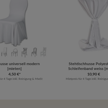
usse universell modern
Produkt Anzahl: G
Stehtischhusse Polyest
[mieten]
Schleifenband weiss [m
4,50 €*
Regulärer Preis:
10,90 €
für 4 Tage inkl. Reinigung & MwSt
Mietpreis für 4 Tage inkl. Reini