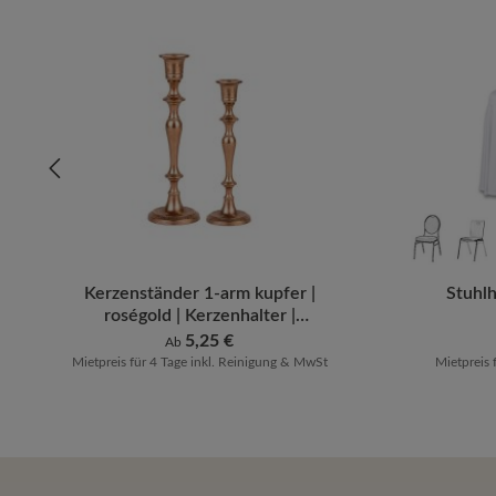
Kerzenständer 1-arm kupfer |
Stuhlh
roségold | Kerzenhalter |
Kerzenleuchter [mieten]
Regulärer Preis:
5,25 €
Ab
Mietpreis für 4 Tage inkl. Reinigung & MwSt
Mietpreis 