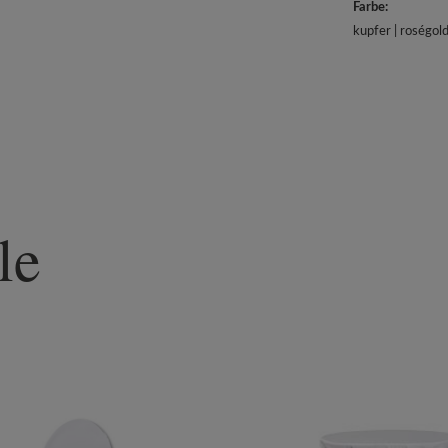
Farbe:
kupfer | roségol
le