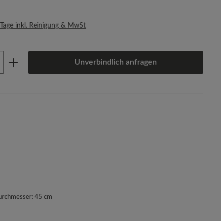
s:
 Tage inkl. Reinigung & MwSt
Anzahl: Gib den gewünschten Wert ein oder
Unverbindlich anfragen
urchmesser: 45 cm