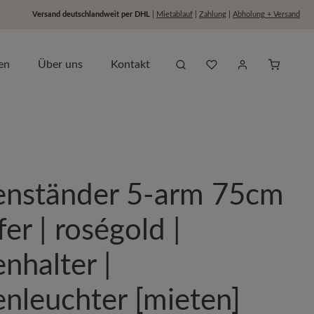
Versand deutschlandweit per DHL
|
Mietablauf
|
Zahlung
|
Abholung + Versand
Du hast 0 Produkte auf dem
Anfragel
en
Über uns
Kontakt
enständer 5-arm 75cm
fer | roségold |
nhalter |
enleuchter [mieten]