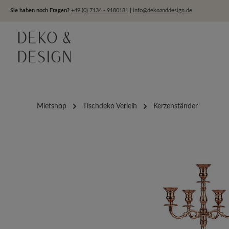
um Hauptinhalt springen
Zur Hauptnavigation springen
Sie haben noch Fragen?
+49 (0) 7134 - 9180181
|
info@dekoanddesign.de
Mietshop
Tischdeko Verleih
Kerzenständer
Bildergalerie überspringen