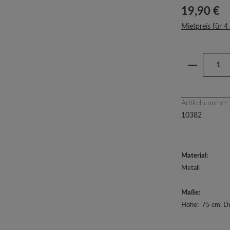
Regulärer Prei
19,90 €
Mietpreis für 4
Produkt 
Artikelnummer:
10382
Material:
Metall
Maße:
Höhe: 75 cm, D