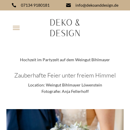
07134 9180181
info@dekoanddesign.de


Hochzeit im Partyzelt auf dem Weingut Bihlmayer
Zauberhafte Feier unter freiem Himmel
Location:
Weingut Bihlmayer Löwenstein
Fotografie:
Anja Fellerhoff