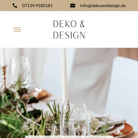
07134 9180181
info@dekoanddesign.de

