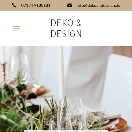
07134 9180181
info@dekoanddesign.de

